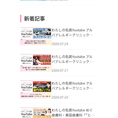
新着記事
わたしの名医Youtube アル
バアレルギークリニック札
幌「30代から急に老けて見
2026.07.24
える男性へ｜医師が教える
「最初にやるべき3つ」」を
公開いたしました。
わたしの名医Youtube アル
バアレルギークリニック札
幌「赤ら顔・酒さ・ニキビ
2026.07.17
跡にVビームは効く？向いて
いる赤みを医師が徹底解
説」を公開いたしました。
わたしの名医Youtube アル
バアレルギークリニック札
幌「マンジャロのリアル｜
2026.07.10
医師が明かす副作用・リバ
ウンド・正しい使い方」を
公開いたしました。
わたしの名医Youtube めぐ
皮膚科・美容皮膚科「”とお