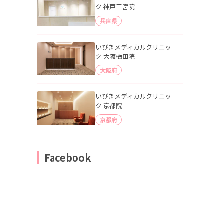
ク 神戸三宮院
兵庫県
いびきメディカルクリニッ
ク 大阪梅田院
大阪府
いびきメディカルクリニッ
ク 京都院
京都府
Facebook