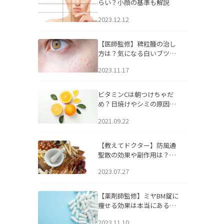
らい？小顔の基準も解説
2023.12.12
【医師監修】稗粒腫の治し
方は？気になる白いブツブ
ツの原因と自宅でできるケ
2023.11.17
アについて
ビタミンCは朝つけちゃだ
め？日焼けやシミの原因に
なるってホント？
2021.09.22
【教えてドクター】防風通
聖散の効果や副作用は？長
期服用は危険なの？
2023.07.27
【薬剤師監修】ミヤBM錠に
痩せる効果は本当にある
の？
2023.11.10