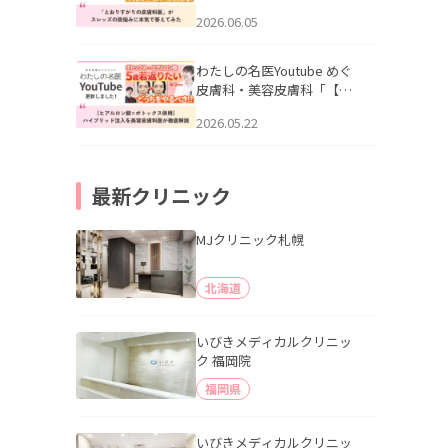
りすがりの皮膚科医”がスレ
2026.06.05
ッズの肌悩みに本気で答え
てみた」を公開いたしまし
た。
わたしの名医Youtube めぐ
皮膚科・美容皮膚科「【ヒ
アルロン酸×ボトックス併
2026.05.22
用】ハイブリッド注入を美
容皮膚科医が徹底解説」を
公開いたしました。
最新クリニック
MJクリニック札幌
北海道
いびきメディカルクリニッ
ク 福岡院
福岡県
いびきメディカルクリニッ