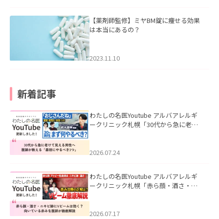
【薬剤師監修】ミヤBM錠に痩せる効果
は本当にあるの？
2023.11.10
新着記事
わたしの名医Youtube アルバアレルギ
ークリニック札幌「30代から急に老け
て見える男性へ｜医師が教える「最初
にやるべき3つ」」を公開いたしまし
た。
2026.07.24
わたしの名医Youtube アルバアレルギ
ークリニック札幌「赤ら顔・酒さ・ニ
キビ跡にVビームは効く？向いている赤
みを医師が徹底解説」を公開いたしま
した。
2026.07.17