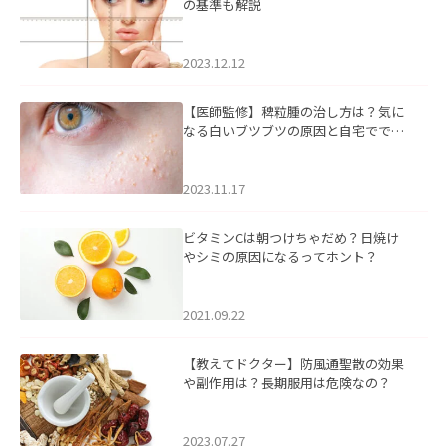
の基準も解説
2023.12.12
【医師監修】稗粒腫の治し方は？気に
なる白いブツブツの原因と自宅ででき
るケアについて
2023.11.17
ビタミンCは朝つけちゃだめ？日焼け
やシミの原因になるってホント？
2021.09.22
【教えてドクター】防風通聖散の効果
や副作用は？長期服用は危険なの？
2023.07.27