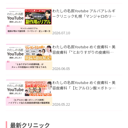
わたしの名医Youtube アルバアレルギ
ークリニック札幌「マンジャロのリア
ル｜医師が明かす副作用・リバウン
ド・正しい使い方」を公開いたしまし
た。
2026.07.10
わたしの名医Youtube めぐ皮膚科・美
容皮膚科「”とおりすがりの皮膚科
医”がスレッズの肌悩みに本気で答えて
みた」を公開いたしました。
2026.06.05
わたしの名医Youtube めぐ皮膚科・美
容皮膚科「【ヒアルロン酸×ボトック
ス併用】ハイブリッド注入を美容皮膚
科医が徹底解説」を公開いたしまし
た。
2026.05.22
最新クリニック