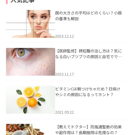
顔の大きさの平均はどのくらい？小顔
の基準も解説
2023.12.12
【医師監修】稗粒腫の治し方は？気に
なる白いブツブツの原因と自宅ででき
るケアについて
2023.11.17
ビタミンCは朝つけちゃだめ？日焼け
やシミの原因になるってホント？
2021.09.22
【教えてドクター】防風通聖散の効果
や副作用は？長期服用は危険なの？