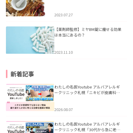
2023.07.27
【薬剤師監修】ミヤBM錠に痩せる効果
は本当にあるの？
2023.11.10
新着記事
わたしの名医Youtube アルバアレルギ
ークリニック札幌「ニキビが皮膚科で
も治らない理由｜繰り返す人が次に考
える治療を医師が解説」を公開いたし
ました。
2026.08.07
わたしの名医Youtube アルバアレルギ
ークリニック札幌「30代から急に老け