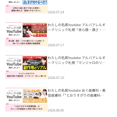
て見える男性へ｜医師が教える「最初
にやるべき3つ」」を公開いたしまし
た。
2026.07.24
わたしの名医Youtube アルバアレルギ
ークリニック札幌「赤ら顔・酒さ・ニ
キビ跡にVビームは効く？向いている赤
みを医師が徹底解説」を公開いたしま
した。
2026.07.17
わたしの名医Youtube アルバアレルギ
ークリニック札幌「マンジャロのリア
ル｜医師が明かす副作用・リバウン
ド・正しい使い方」を公開いたしまし
た。
2026.07.10
わたしの名医Youtube めぐ皮膚科・美
容皮膚科「”とおりすがりの皮膚科
医”がスレッズの肌悩みに本気で答えて
みた」を公開いたしました。
2026.06.05