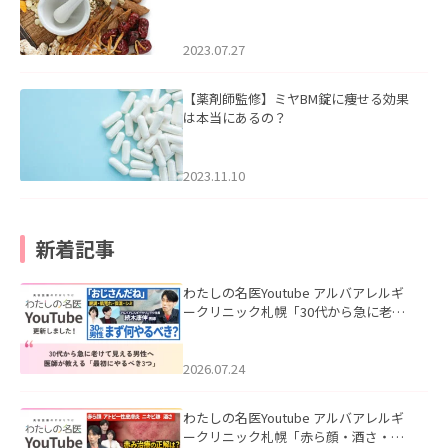
2023.07.27
【薬剤師監修】ミヤBM錠に痩せる効果
は本当にあるの？
2023.11.10
新着記事
わたしの名医Youtube アルバアレルギ
ークリニック札幌「30代から急に老け
て見える男性へ｜医師が教える「最初
にやるべき3つ」」を公開いたしまし
た。
2026.07.24
わたしの名医Youtube アルバアレルギ
ークリニック札幌「赤ら顔・酒さ・ニ