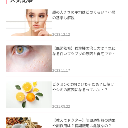
顔の大きさの平均はどのくらい？小顔
の基準も解説
2023.12.12
【医師監修】稗粒腫の治し方は？気に
なる白いブツブツの原因と自宅ででき
るケアについて
2023.11.17
ビタミンCは朝つけちゃだめ？日焼け
やシミの原因になるってホント？
2021.09.22
【教えてドクター】防風通聖散の効果
や副作用は？長期服用は危険なの？