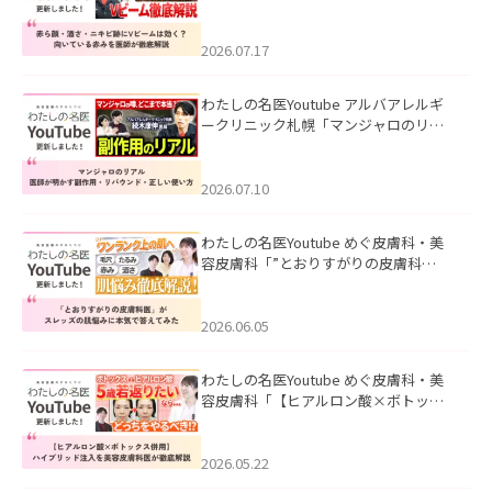
キビ跡にVビームは効く？向いている赤
みを医師が徹底解説」を公開いたしま
した。
2026.07.17
わたしの名医Youtube アルバアレルギ
ークリニック札幌「マンジャロのリア
ル｜医師が明かす副作用・リバウン
ド・正しい使い方」を公開いたしまし
た。
2026.07.10
わたしの名医Youtube めぐ皮膚科・美
容皮膚科「”とおりすがりの皮膚科
医”がスレッズの肌悩みに本気で答えて
みた」を公開いたしました。
2026.06.05
わたしの名医Youtube めぐ皮膚科・美
容皮膚科「【ヒアルロン酸×ボトック
ス併用】ハイブリッド注入を美容皮膚
科医が徹底解説」を公開いたしまし
た。
2026.05.22