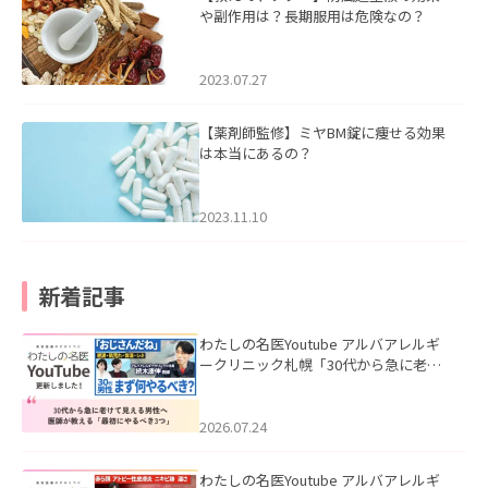
や副作用は？長期服用は危険なの？
2023.07.27
【薬剤師監修】ミヤBM錠に痩せる効果
は本当にあるの？
2023.11.10
新着記事
わたしの名医Youtube アルバアレルギ
ークリニック札幌「30代から急に老け
て見える男性へ｜医師が教える「最初
にやるべき3つ」」を公開いたしまし
た。
2026.07.24
わたしの名医Youtube アルバアレルギ