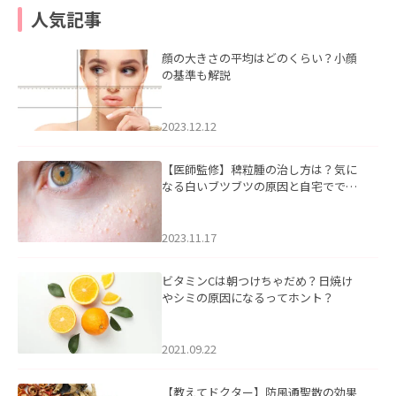
人気記事
顔の大きさの平均はどのくらい？小顔
の基準も解説
2023.12.12
【医師監修】稗粒腫の治し方は？気に
なる白いブツブツの原因と自宅ででき
るケアについて
2023.11.17
ビタミンCは朝つけちゃだめ？日焼け
やシミの原因になるってホント？
2021.09.22
【教えてドクター】防風通聖散の効果