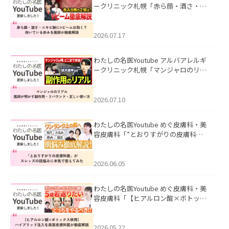
ークリニック札幌「赤ら顔・酒さ・ニ
キビ跡にVビームは効く？向いている赤
みを医師が徹底解説」を公開いたしま
した。
2026.07.17
わたしの名医Youtube アルバアレルギ
ークリニック札幌「マンジャロのリア
ル｜医師が明かす副作用・リバウン
ド・正しい使い方」を公開いたしまし
た。
2026.07.10
わたしの名医Youtube めぐ皮膚科・美
容皮膚科「”とおりすがりの皮膚科
医”がスレッズの肌悩みに本気で答えて
みた」を公開いたしました。
2026.06.05
わたしの名医Youtube めぐ皮膚科・美
容皮膚科「【ヒアルロン酸×ボトック
ス併用】ハイブリッド注入を美容皮膚
科医が徹底解説」を公開いたしまし
た。
2026.05.22