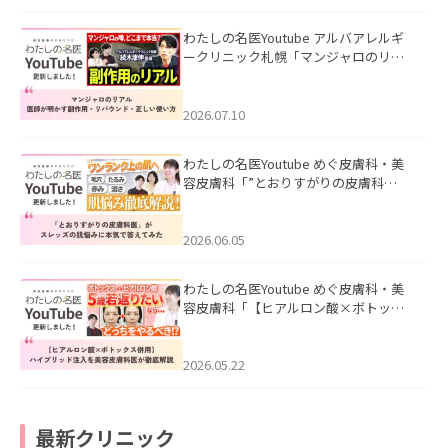
わたしの名医Youtube アルバアレルギ
ークリニック札幌「マンジャロのリア
ル｜医師が明かす副作用・リバウン
ド・正しい使い方」を公開いたしまし
た。
2026.07.10
わたしの名医Youtube めぐ皮膚科・美
容皮膚科「”とおりすがりの皮膚科
医”がスレッズの肌悩みに本気で答えて
みた」を公開いたしました。
2026.06.05
わたしの名医Youtube めぐ皮膚科・美
容皮膚科「【ヒアルロン酸×ボトック
ス併用】ハイブリッド注入を美容皮膚
科医が徹底解説」を公開いたしまし
た。
2026.05.22
最新クリニック