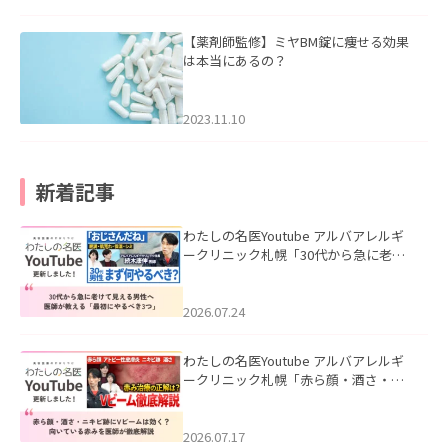
【薬剤師監修】ミヤBM錠に痩せる効果
は本当にあるの？
2023.11.10
新着記事
わたしの名医Youtube アルバアレルギ
ークリニック札幌「30代から急に老け
て見える男性へ｜医師が教える「最初
にやるべき3つ」」を公開いたしまし
た。
2026.07.24
わたしの名医Youtube アルバアレルギ
ークリニック札幌「赤ら顔・酒さ・ニ
キビ跡にVビームは効く？向いている赤
みを医師が徹底解説」を公開いたしま
した。
2026.07.17