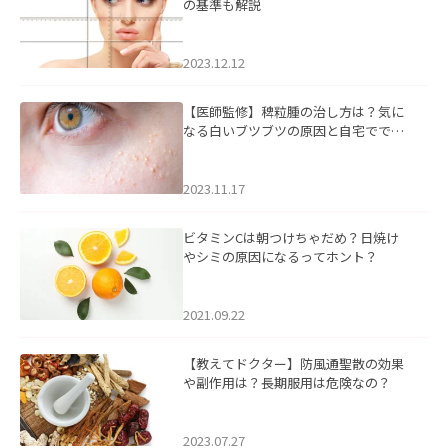
の基準も解説
2023.12.12
【医師監修】稗粒腫の治し方は？気に
なる白いブツブツの原因と自宅ででき
るケアについて
2023.11.17
ビタミンCは朝つけちゃだめ？日焼け
やシミの原因になるってホント？
2021.09.22
【教えてドクター】防風通聖散の効果
や副作用は？長期服用は危険なの？
2023.07.27