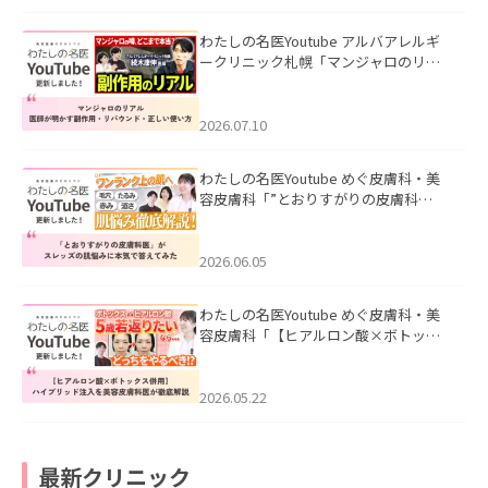
わたしの名医Youtube アルバアレルギ
ークリニック札幌「マンジャロのリア
ル｜医師が明かす副作用・リバウン
ド・正しい使い方」を公開いたしまし
た。
2026.07.10
わたしの名医Youtube めぐ皮膚科・美
容皮膚科「”とおりすがりの皮膚科
医”がスレッズの肌悩みに本気で答えて
みた」を公開いたしました。
2026.06.05
わたしの名医Youtube めぐ皮膚科・美
容皮膚科「【ヒアルロン酸×ボトック
ス併用】ハイブリッド注入を美容皮膚
科医が徹底解説」を公開いたしまし
た。
2026.05.22
最新クリニック