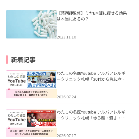
【薬剤師監修】ミヤBM錠に痩せる効果
は本当にあるの？
2023.11.10
新着記事
わたしの名医Youtube アルバアレルギ
ークリニック札幌「30代から急に老け
て見える男性へ｜医師が教える「最初
にやるべき3つ」」を公開いたしまし
た。
2026.07.24
わたしの名医Youtube アルバアレルギ
ークリニック札幌「赤ら顔・酒さ・ニ
キビ跡にVビームは効く？向いている赤
みを医師が徹底解説」を公開いたしま
した。
2026.07.17