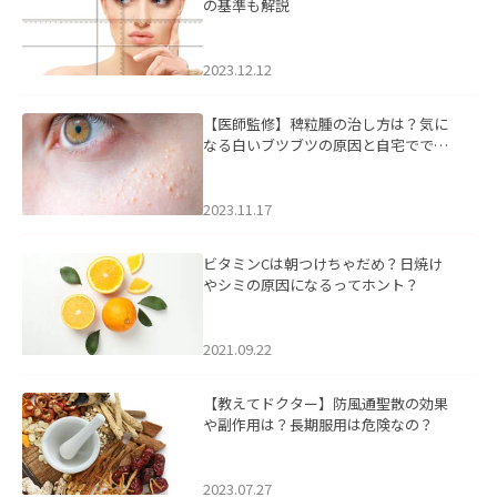
の基準も解説
2023.12.12
【医師監修】稗粒腫の治し方は？気に
なる白いブツブツの原因と自宅ででき
るケアについて
2023.11.17
ビタミンCは朝つけちゃだめ？日焼け
やシミの原因になるってホント？
2021.09.22
【教えてドクター】防風通聖散の効果
や副作用は？長期服用は危険なの？
2023.07.27