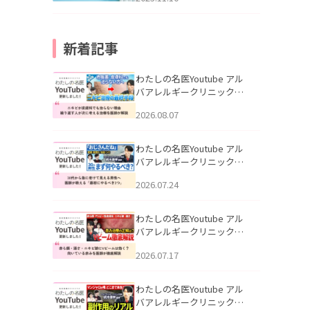
新着記事
わたしの名医Youtube アル
バアレルギークリニック札
幌「ニキビが皮膚科でも治
2026.08.07
らない理由｜繰り返す人が
次に考える治療を医師が解
説」を公開いたしました。
わたしの名医Youtube アル
バアレルギークリニック札
幌「30代から急に老けて見
2026.07.24
える男性へ｜医師が教える
「最初にやるべき3つ」」を
公開いたしました。
わたしの名医Youtube アル
バアレルギークリニック札
幌「赤ら顔・酒さ・ニキビ
2026.07.17
跡にVビームは効く？向いて
いる赤みを医師が徹底解
説」を公開いたしました。
わたしの名医Youtube アル
バアレルギークリニック札