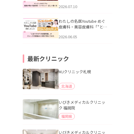
幌「マンジャロのリアル｜
2026.07.10
医師が明かす副作用・リバ
ウンド・正しい使い方」を
公開いたしました。
わたしの名医Youtube めぐ
皮膚科・美容皮膚科「”とお
りすがりの皮膚科医”がスレ
2026.06.05
ッズの肌悩みに本気で答え
てみた」を公開いたしまし
た。
最新クリニック
MJクリニック札幌
北海道
いびきメディカルクリニッ
ク 福岡院
福岡県
いびきメディカルクリニッ