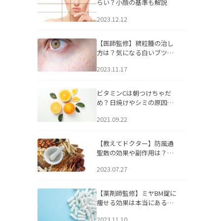
らい？小顔の基準も解説
2023.12.12
【医師監修】稗粒腫の治し
方は？気になる白いブツブ
ツの原因と自宅でできるケ
2023.11.17
アについて
ビタミンCは朝つけちゃだ
め？日焼けやシミの原因に
なるってホント？
2021.09.22
【教えてドクター】防風通
聖散の効果や副作用は？長
期服用は危険なの？
2023.07.27
【薬剤師監修】ミヤBM錠に
痩せる効果は本当にある
の？
2023.11.10