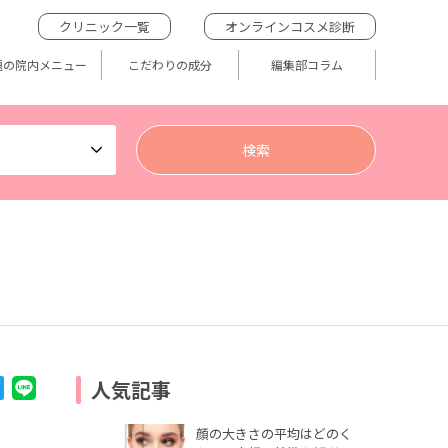
クリニック一覧
オンラインコスメ診断
題の院内メニュー
こだわりの成分
編集部コラム
人気記事
顔の大きさの平均はどのく