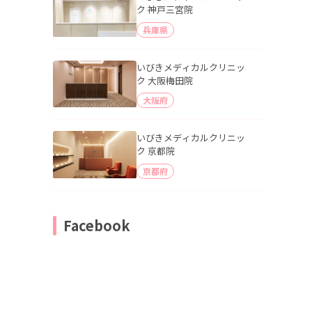
ク 神戸三宮院
兵庫県
いびきメディカルクリニッ
ク 大阪梅田院
大阪府
いびきメディカルクリニッ
ク 京都院
京都府
Facebook