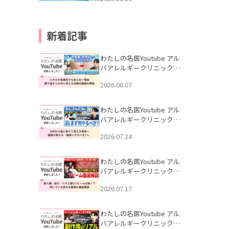
新着記事
わたしの名医Youtube アル
バアレルギークリニック札
幌「ニキビが皮膚科でも治
2026.08.07
らない理由｜繰り返す人が
次に考える治療を医師が解
説」を公開いたしました。
わたしの名医Youtube アル
バアレルギークリニック札
幌「30代から急に老けて見
2026.07.24
える男性へ｜医師が教える
「最初にやるべき3つ」」を
公開いたしました。
わたしの名医Youtube アル
バアレルギークリニック札
幌「赤ら顔・酒さ・ニキビ
2026.07.17
跡にVビームは効く？向いて
いる赤みを医師が徹底解
説」を公開いたしました。
わたしの名医Youtube アル
バアレルギークリニック札