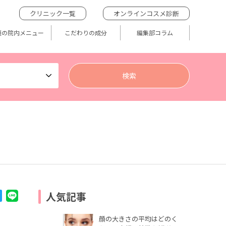
クリニック一覧
オンラインコスメ診断
題の院内メニュー
こだわりの成分
編集部コラム
人気記事
顔の大きさの平均はどのく