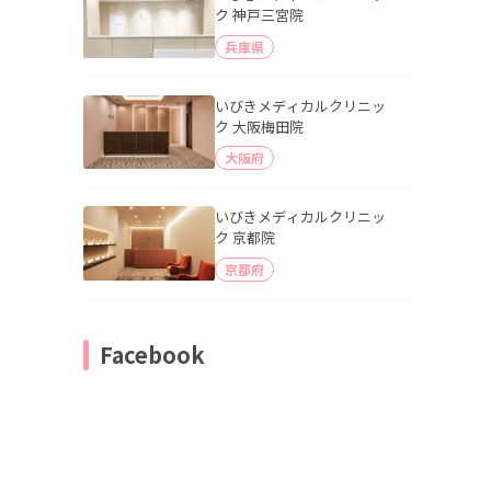
ク 神戸三宮院
兵庫県
いびきメディカルクリニッ
ク 大阪梅田院
大阪府
いびきメディカルクリニッ
ク 京都院
京都府
Facebook