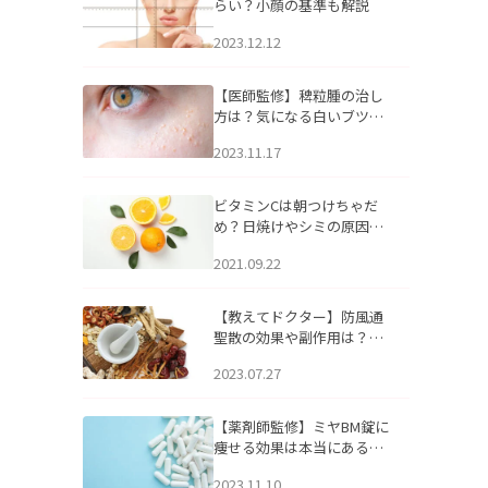
らい？小顔の基準も解説
2023.12.12
【医師監修】稗粒腫の治し
方は？気になる白いブツブ
ツの原因と自宅でできるケ
2023.11.17
アについて
ビタミンCは朝つけちゃだ
め？日焼けやシミの原因に
なるってホント？
2021.09.22
【教えてドクター】防風通
聖散の効果や副作用は？長
期服用は危険なの？
2023.07.27
【薬剤師監修】ミヤBM錠に
痩せる効果は本当にある
の？
2023.11.10