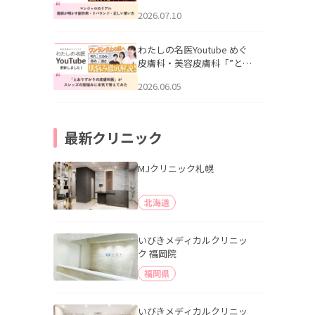
幌「マンジャロのリアル｜
2026.07.10
医師が明かす副作用・リバ
ウンド・正しい使い方」を
公開いたしました。
わたしの名医Youtube めぐ
皮膚科・美容皮膚科「”とお
りすがりの皮膚科医”がスレ
2026.06.05
ッズの肌悩みに本気で答え
てみた」を公開いたしまし
た。
最新クリニック
MJクリニック札幌
北海道
いびきメディカルクリニッ
ク 福岡院
福岡県
いびきメディカルクリニッ