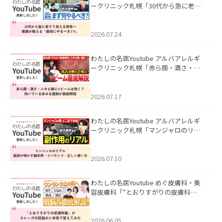
ークリニック札幌「30代から急に老け
て見える男性へ｜医師が教える「最初
にやるべき3つ」」を公開いたしまし
た。
2026.07.24
わたしの名医Youtube アルバアレルギ
ークリニック札幌「赤ら顔・酒さ・ニ
キビ跡にVビームは効く？向いている赤
みを医師が徹底解説」を公開いたしま
した。
2026.07.17
わたしの名医Youtube アルバアレルギ
ークリニック札幌「マンジャロのリア
ル｜医師が明かす副作用・リバウン
ド・正しい使い方」を公開いたしまし
た。
2026.07.10
わたしの名医Youtube めぐ皮膚科・美
容皮膚科「”とおりすがりの皮膚科
医”がスレッズの肌悩みに本気で答えて
みた」を公開いたしました。
2026.06.05