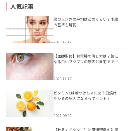
人気記事
顔の大きさの平均はどのくらい？小顔
の基準も解説
2023.12.12
【医師監修】稗粒腫の治し方は？気に
なる白いブツブツの原因と自宅ででき
るケアについて
2023.11.17
ビタミンCは朝つけちゃだめ？日焼け
やシミの原因になるってホント？
2021.09.22
【教えてドクター】防風通聖散の効果