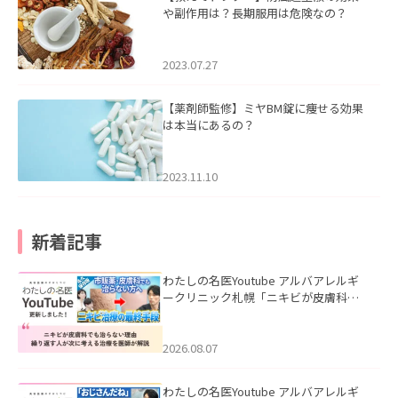
や副作用は？長期服用は危険なの？
2023.07.27
【薬剤師監修】ミヤBM錠に痩せる効果
は本当にあるの？
2023.11.10
新着記事
わたしの名医Youtube アルバアレルギ
ークリニック札幌「ニキビが皮膚科で
も治らない理由｜繰り返す人が次に考
える治療を医師が解説」を公開いたし
ました。
2026.08.07
わたしの名医Youtube アルバアレルギ