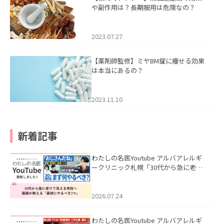
や副作用は？長期服用は危険なの？
2023.07.27
【薬剤師監修】ミヤBM錠に痩せる効果
は本当にあるの？
2023.11.10
新着記事
わたしの名医Youtube アルバアレルギ
ークリニック札幌「30代から急に老け
て見える男性へ｜医師が教える「最初
にやるべき3つ」」を公開いたしまし
た。
2026.07.24
わたしの名医Youtube アルバアレルギ