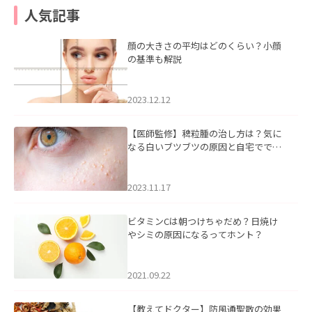
人気記事
顔の大きさの平均はどのくらい？小顔
の基準も解説
2023.12.12
【医師監修】稗粒腫の治し方は？気に
なる白いブツブツの原因と自宅ででき
るケアについて
2023.11.17
ビタミンCは朝つけちゃだめ？日焼け
やシミの原因になるってホント？
2021.09.22
【教えてドクター】防風通聖散の効果