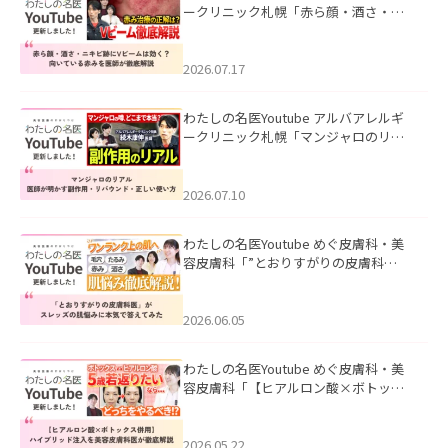
ークリニック札幌「赤ら顔・酒さ・ニ
キビ跡にVビームは効く？向いている赤
みを医師が徹底解説」を公開いたしま
した。
2026.07.17
わたしの名医Youtube アルバアレルギ
ークリニック札幌「マンジャロのリア
ル｜医師が明かす副作用・リバウン
ド・正しい使い方」を公開いたしまし
た。
2026.07.10
わたしの名医Youtube めぐ皮膚科・美
容皮膚科「”とおりすがりの皮膚科
医”がスレッズの肌悩みに本気で答えて
みた」を公開いたしました。
2026.06.05
わたしの名医Youtube めぐ皮膚科・美
容皮膚科「【ヒアルロン酸×ボトック
ス併用】ハイブリッド注入を美容皮膚
科医が徹底解説」を公開いたしまし
た。
2026.05.22