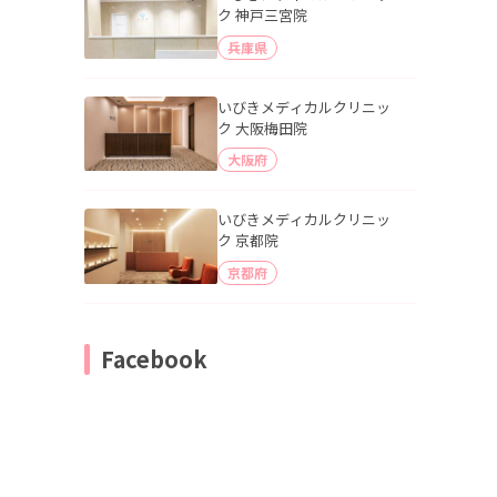
ク 神戸三宮院
兵庫県
いびきメディカルクリニッ
ク 大阪梅田院
大阪府
いびきメディカルクリニッ
ク 京都院
京都府
Facebook