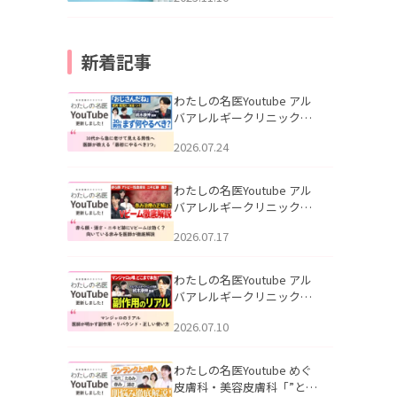
新着記事
わたしの名医Youtube アル
バアレルギークリニック札
幌「30代から急に老けて見
2026.07.24
える男性へ｜医師が教える
「最初にやるべき3つ」」を
公開いたしました。
わたしの名医Youtube アル
バアレルギークリニック札
幌「赤ら顔・酒さ・ニキビ
2026.07.17
跡にVビームは効く？向いて
いる赤みを医師が徹底解
説」を公開いたしました。
わたしの名医Youtube アル
バアレルギークリニック札
幌「マンジャロのリアル｜
2026.07.10
医師が明かす副作用・リバ
ウンド・正しい使い方」を
公開いたしました。
わたしの名医Youtube めぐ
皮膚科・美容皮膚科「”とお