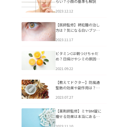
らい？小顔の基準も解説
2023.12.12
【医師監修】稗粒腫の治し
方は？気になる白いブツブ
ツの原因と自宅でできるケ
2023.11.17
アについて
ビタミンCは朝つけちゃだ
め？日焼けやシミの原因に
なるってホント？
2021.09.22
【教えてドクター】防風通
聖散の効果や副作用は？長
期服用は危険なの？
2023.07.27
【薬剤師監修】ミヤBM錠に
痩せる効果は本当にある
の？
2023.11.10