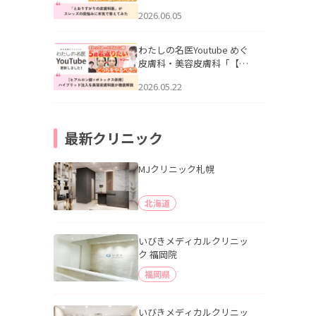
りすがりの皮膚科医”がスレ
2026.06.05
ッズの肌悩みに本気で答え
てみた」を公開いたしまし
た。
わたしの名医Youtube めぐ
皮膚科・美容皮膚科「【ヒ
アルロン酸×ボトックス併
2026.05.22
用】ハイブリッド注入を美
容皮膚科医が徹底解説」を
公開いたしました。
最新クリニック
MJクリニック札幌
北海道
いびきメディカルクリニッ
ク 福岡院
福岡県
いびきメディカルクリニッ