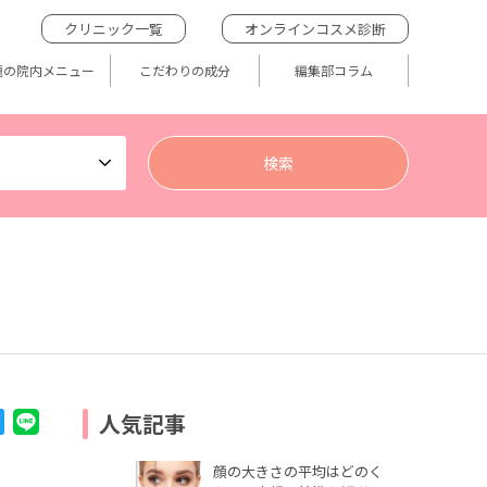
クリニック一覧
オンラインコスメ診断
題の院内メニュー
こだわりの成分
編集部コラム
人気記事
顔の大きさの平均はどのく