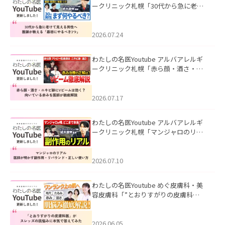
ークリニック札幌「30代から急に老け
て見える男性へ｜医師が教える「最初
にやるべき3つ」」を公開いたしまし
た。
2026.07.24
わたしの名医Youtube アルバアレルギ
ークリニック札幌「赤ら顔・酒さ・ニ
キビ跡にVビームは効く？向いている赤
みを医師が徹底解説」を公開いたしま
した。
2026.07.17
わたしの名医Youtube アルバアレルギ
ークリニック札幌「マンジャロのリア
ル｜医師が明かす副作用・リバウン
ド・正しい使い方」を公開いたしまし
た。
2026.07.10
わたしの名医Youtube めぐ皮膚科・美
容皮膚科「”とおりすがりの皮膚科
医”がスレッズの肌悩みに本気で答えて
みた」を公開いたしました。
2026.06.05