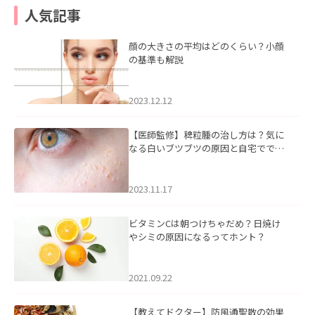
人気記事
顔の大きさの平均はどのくらい？小顔
の基準も解説
2023.12.12
【医師監修】稗粒腫の治し方は？気に
なる白いブツブツの原因と自宅ででき
るケアについて
2023.11.17
ビタミンCは朝つけちゃだめ？日焼け
やシミの原因になるってホント？
2021.09.22
【教えてドクター】防風通聖散の効果