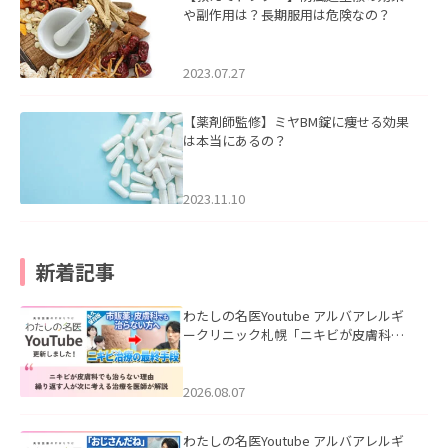
や副作用は？長期服用は危険なの？
2023.07.27
【薬剤師監修】ミヤBM錠に痩せる効果
は本当にあるの？
2023.11.10
新着記事
わたしの名医Youtube アルバアレルギ
ークリニック札幌「ニキビが皮膚科で
も治らない理由｜繰り返す人が次に考
える治療を医師が解説」を公開いたし
ました。
2026.08.07
わたしの名医Youtube アルバアレルギ