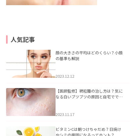
人気記事
顔の大きさの平均はどのくらい？小顔
の基準も解説
2023.12.12
【医師監修】稗粒腫の治し方は？気に
なる白いブツブツの原因と自宅ででき
るケアについて
2023.11.17
ビタミンCは朝つけちゃだめ？日焼け
やシミの原因になるってホント？