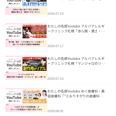
て見える男性へ｜医師が教える「最初
にやるべき3つ」」を公開いたしまし
た。
2026.07.24
わたしの名医Youtube アルバアレルギ
ークリニック札幌「赤ら顔・酒さ・ニ
キビ跡にVビームは効く？向いている赤
みを医師が徹底解説」を公開いたしま
した。
2026.07.17
わたしの名医Youtube アルバアレルギ
ークリニック札幌「マンジャロのリア
ル｜医師が明かす副作用・リバウン
ド・正しい使い方」を公開いたしまし
た。
2026.07.10
わたしの名医Youtube めぐ皮膚科・美
容皮膚科「”とおりすがりの皮膚科
医”がスレッズの肌悩みに本気で答えて
みた」を公開いたしました。
2026.06.05