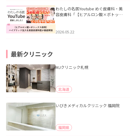
わたしの名医Youtube めぐ皮膚科・美
容皮膚科「【ヒアルロン酸×ボトック
ス併用】ハイブリッド注入を美容皮膚
科医が徹底解説」を公開いたしまし
た。
2026.05.22
最新クリニック
MJクリニック札幌
北海道
いびきメディカルクリニック 福岡院
福岡県