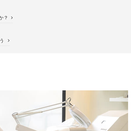
か？
よう