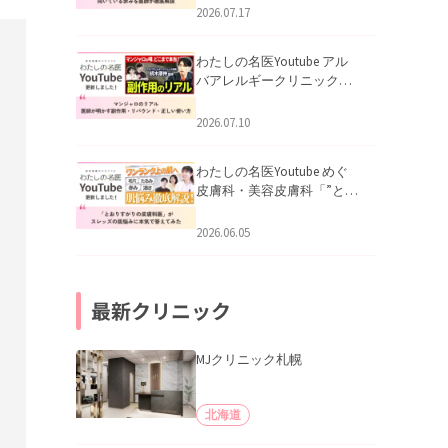
跡にVビームは効く？向いて
2026.07.17
いる赤みを医師が徹底解
説」を公開いたしました。
わたしの名医Youtube アル
バアレルギークリニック札
幌「マンジャロのリアル｜
医師が明かす副作用・リバ
2026.07.10
ウンド・正しい使い方」を
公開いたしました。
わたしの名医Youtube めぐ
皮膚科・美容皮膚科「”とお
りすがりの皮膚科医”がスレ
ッズの肌悩みに本気で答え
2026.06.05
てみた」を公開いたしまし
た。
最新クリニック
MJクリニック札幌
北海道