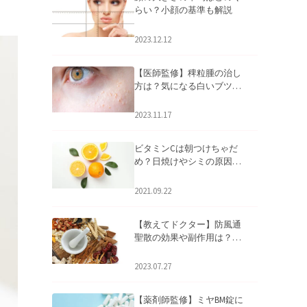
らい？小顔の基準も解説
2023.12.12
【医師監修】稗粒腫の治し
方は？気になる白いブツブ
ツの原因と自宅でできるケ
アについて
2023.11.17
ビタミンCは朝つけちゃだ
め？日焼けやシミの原因に
なるってホント？
2021.09.22
【教えてドクター】防風通
聖散の効果や副作用は？長
期服用は危険なの？
2023.07.27
【薬剤師監修】ミヤBM錠に