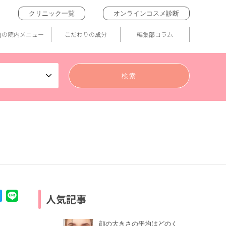
クリニック一覧
オンラインコスメ診断
題の院内メニュー
こだわりの成分
編集部コラム
人気記事
顔の大きさの平均はどのく