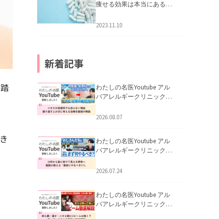
痩せる効果は本当にある
の？
2023.11.10
新着記事
て踏
わたしの名医Youtube アル
バアレルギークリニック札
幌「ニキビが皮膚科でも治
らない理由｜繰り返す人が
2026.08.07
次に考える治療を医師が解
説」を公開いたしました。
き
わたしの名医Youtube アル
バアレルギークリニック札
幌「30代から急に老けて見
える男性へ｜医師が教える
2026.07.24
「最初にやるべき3つ」」を
公開いたしました。
わたしの名医Youtube アル
バアレルギークリニック札
幌「赤ら顔・酒さ・ニキビ