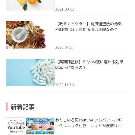
2021.09.22
【教えてドクター】防風通聖散の効果
や副作用は？長期服用は危険なの？
2023.07.27
【薬剤師監修】ミヤBM錠に痩せる効果
は本当にあるの？
2023.11.10
新着記事
わたしの名医Youtube アルバアレルギ
ークリニック札幌「ニキビが皮膚科で
も治らない理由｜繰り返す人が次に考