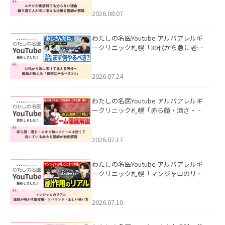
える治療を医師が解説」を公開いたし
ました。
2026.08.07
わたしの名医Youtube アルバアレルギ
ークリニック札幌「30代から急に老け
て見える男性へ｜医師が教える「最初
にやるべき3つ」」を公開いたしまし
た。
2026.07.24
わたしの名医Youtube アルバアレルギ
ークリニック札幌「赤ら顔・酒さ・ニ
キビ跡にVビームは効く？向いている赤
みを医師が徹底解説」を公開いたしま
した。
2026.07.17
わたしの名医Youtube アルバアレルギ
ークリニック札幌「マンジャロのリア
ル｜医師が明かす副作用・リバウン
ド・正しい使い方」を公開いたしまし
た。
2026.07.10