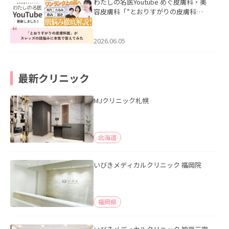
わたしの名医Youtube めぐ皮膚科・美
容皮膚科「”とおりすがりの皮膚科
医”がスレッズの肌悩みに本気で答えて
みた」を公開いたしました。
2026.06.05
最新クリニック
MJクリニック札幌
北海道
いびきメディカルクリニック 福岡院
福岡県