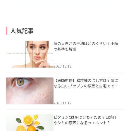
人気記事
顔の大きさの平均はどのくらい？小顔
の基準も解説
2023.12.12
【医師監修】稗粒腫の治し方は？気に
なる白いブツブツの原因と自宅ででき
るケアについて
2023.11.17
ビタミンCは朝つけちゃだめ？日焼け
やシミの原因になるってホント？