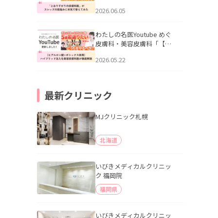
りすがりの皮膚科医”がスレ
2026.06.05
ッズの肌悩みに本気で答え
てみた」を公開いたしまし
た。
わたしの名医Youtube めぐ
皮膚科・美容皮膚科「【ヒ
アルロン酸×ボトックス併
2026.05.22
用】ハイブリッド注入を美
容皮膚科医が徹底解説」を
公開いたしました。
最新クリニック
MJクリニック札幌
北海道
いびきメディカルクリニッ
ク 福岡院
福岡県
いびきメディカルクリニッ