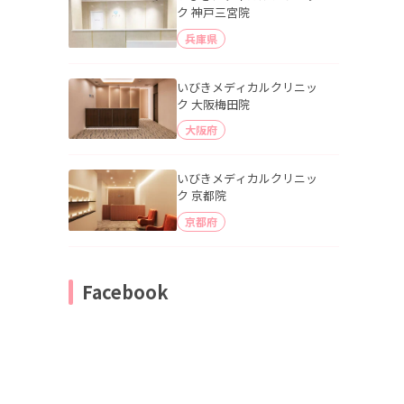
ク 神戸三宮院
兵庫県
いびきメディカルクリニッ
ク 大阪梅田院
大阪府
いびきメディカルクリニッ
ク 京都院
京都府
Facebook