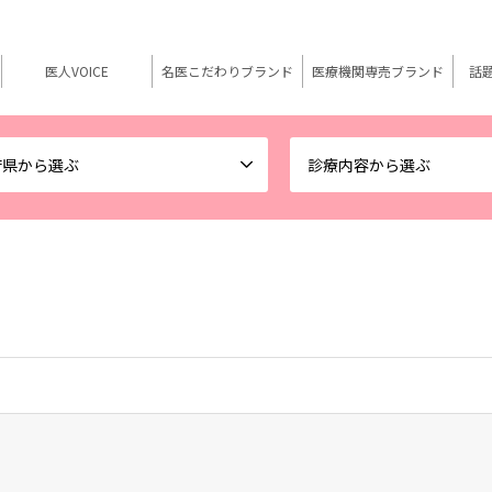
医人VOICE
名医こだわりブランド
医療機関専売ブランド
話
府県から選ぶ
診療内容から選ぶ