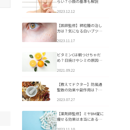
らい？小顔の基準も解説
2023.12.12
【医師監修】稗粒腫の治し
方は？気になる白いブツブ
ツの原因と自宅でできるケ
2023.11.17
アについて
ビタミンCは朝つけちゃだ
め？日焼けやシミの原因に
なるってホント？
2021.09.22
【教えてドクター】防風通
聖散の効果や副作用は？長
期服用は危険なの？
2023.07.27
【薬剤師監修】ミヤBM錠に
痩せる効果は本当にある
の？
2023.11.10