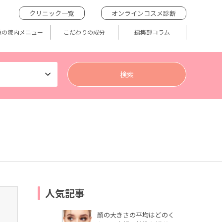
クリニック一覧
オンラインコスメ診断
題の院内メニュー
こだわりの成分
編集部コラム
人気記事
顔の大きさの平均はどのく