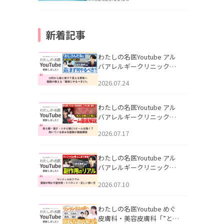
新着記事
わたしの名医Youtube アル
バアレルギークリニック札
幌「30代から急に老けて見
2026.07.24
える男性へ｜医師が教える
「最初にやるべき3つ」」を
公開いたしました。
わたしの名医Youtube アル
バアレルギークリニック札
幌「赤ら顔・酒さ・ニキビ
2026.07.17
跡にVビームは効く？向いて
いる赤みを医師が徹底解
説」を公開いたしました。
わたしの名医Youtube アル
バアレルギークリニック札
幌「マンジャロのリアル｜
2026.07.10
医師が明かす副作用・リバ
ウンド・正しい使い方」を
公開いたしました。
わたしの名医Youtube めぐ
皮膚科・美容皮膚科「”とお