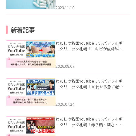
2023.11.10
新着記事
わたしの名医Youtube アルバアレルギ
ークリニック札幌「ニキビが皮膚科で
も治らない理由｜繰り返す人が次に考
える治療を医師が解説」を公開いたし
ました。
2026.08.07
わたしの名医Youtube アルバアレルギ
ークリニック札幌「30代から急に老け
て見える男性へ｜医師が教える「最初
にやるべき3つ」」を公開いたしまし
た。
2026.07.24
わたしの名医Youtube アルバアレルギ
ークリニック札幌「赤ら顔・酒さ・ニ
キビ跡にVビームは効く？向いている赤