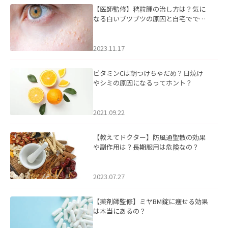
【医師監修】稗粒腫の治し方は？気に
なる白いブツブツの原因と自宅ででき
るケアについて
2023.11.17
ビタミンCは朝つけちゃだめ？日焼け
やシミの原因になるってホント？
2021.09.22
【教えてドクター】防風通聖散の効果
や副作用は？長期服用は危険なの？
2023.07.27
【薬剤師監修】ミヤBM錠に痩せる効果
は本当にあるの？