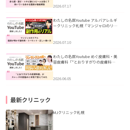
みを医師が徹底解説」を公開いたしま
した。
2026.07.17
わたしの名医Youtube アルバアレルギ
ークリニック札幌「マンジャロのリア
ル｜医師が明かす副作用・リバウン
ド・正しい使い方」を公開いたしまし
た。
2026.07.10
わたしの名医Youtube めぐ皮膚科・美
容皮膚科「”とおりすがりの皮膚科
医”がスレッズの肌悩みに本気で答えて
みた」を公開いたしました。
2026.06.05
最新クリニック
MJクリニック札幌