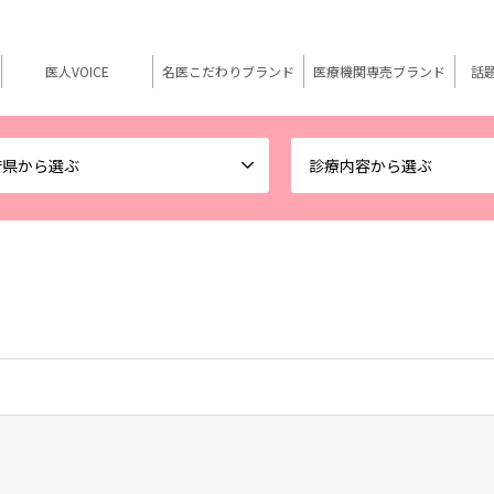
医人VOICE
名医こだわりブランド
医療機関専売ブランド
話
府県から選ぶ
診療内容から選ぶ