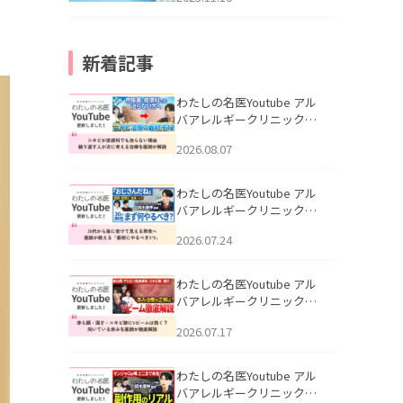
新着記事
わたしの名医Youtube アル
バアレルギークリニック札
幌「ニキビが皮膚科でも治
2026.08.07
らない理由｜繰り返す人が
次に考える治療を医師が解
説」を公開いたしました。
わたしの名医Youtube アル
バアレルギークリニック札
幌「30代から急に老けて見
2026.07.24
える男性へ｜医師が教える
「最初にやるべき3つ」」を
公開いたしました。
わたしの名医Youtube アル
バアレルギークリニック札
幌「赤ら顔・酒さ・ニキビ
2026.07.17
跡にVビームは効く？向いて
いる赤みを医師が徹底解
説」を公開いたしました。
わたしの名医Youtube アル
バアレルギークリニック札