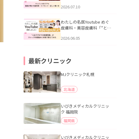
幌「マンジャロのリアル｜
2026.07.10
医師が明かす副作用・リバ
ウンド・正しい使い方」を
公開いたしました。
わたしの名医Youtube めぐ
皮膚科・美容皮膚科「”とお
りすがりの皮膚科医”がスレ
2026.06.05
ッズの肌悩みに本気で答え
てみた」を公開いたしまし
た。
最新クリニック
MJクリニック札幌
北海道
いびきメディカルクリニッ
ク 福岡院
福岡県
いびきメディカルクリニッ