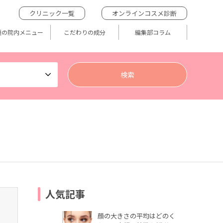
クリニック一覧
オンラインコスメ診断
題の院内メニュー
こだわりの成分
編集部コラム
人気記事
顔の大きさの平均はどのく