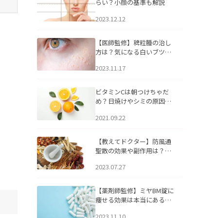
らい？小顔の基準も解説
2023.12.12
【医師監修】稗粒腫の治し
方は？気になる白いブツブ
ツの原因と自宅でできるケ
2023.11.17
アについて
ビタミンCは朝つけちゃだ
め？日焼けやシミの原因に
なるってホント？
2021.09.22
【教えてドクター】防風通
聖散の効果や副作用は？長
期服用は危険なの？
2023.07.27
【薬剤師監修】ミヤBM錠に
痩せる効果は本当にある
の？
2023.11.10