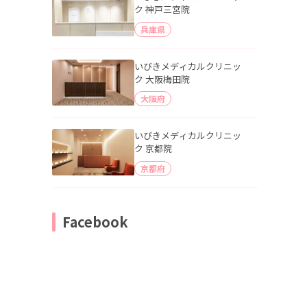
ク 神戸三宮院
兵庫県
いびきメディカルクリニッ
ク 大阪梅田院
大阪府
いびきメディカルクリニッ
ク 京都院
京都府
Facebook