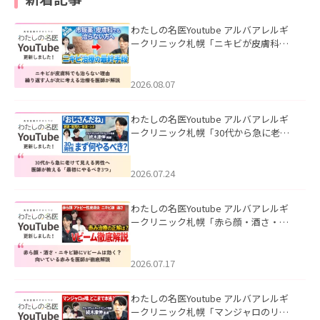
わたしの名医Youtube アルバアレルギ
ークリニック札幌「ニキビが皮膚科で
も治らない理由｜繰り返す人が次に考
える治療を医師が解説」を公開いたし
ました。
2026.08.07
わたしの名医Youtube アルバアレルギ
ークリニック札幌「30代から急に老け
て見える男性へ｜医師が教える「最初
にやるべき3つ」」を公開いたしまし
た。
2026.07.24
わたしの名医Youtube アルバアレルギ
ークリニック札幌「赤ら顔・酒さ・ニ
キビ跡にVビームは効く？向いている赤
みを医師が徹底解説」を公開いたしま
した。
2026.07.17
わたしの名医Youtube アルバアレルギ
ークリニック札幌「マンジャロのリア