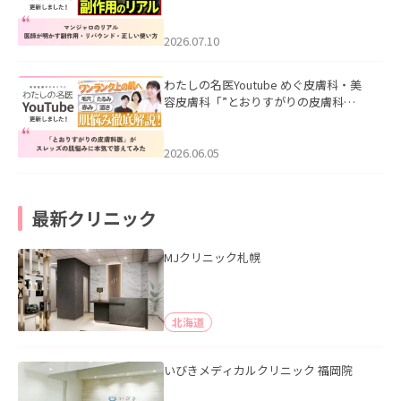
ル｜医師が明かす副作用・リバウン
ド・正しい使い方」を公開いたしまし
た。
2026.07.10
わたしの名医Youtube めぐ皮膚科・美
容皮膚科「”とおりすがりの皮膚科
医”がスレッズの肌悩みに本気で答えて
みた」を公開いたしました。
2026.06.05
最新クリニック
MJクリニック札幌
北海道
いびきメディカルクリニック 福岡院