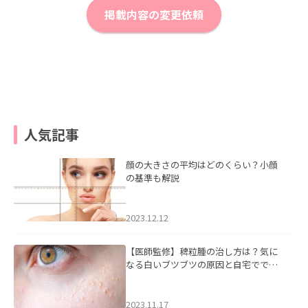
掲載内容の変更依頼
人気記事
顔の大きさの平均はどのくらい？小顔
の基準も解説
2023.12.12
【医師監修】稗粒腫の治し方は？気に
なる白いブツブツの原因と自宅ででき
るケアについて
2023.11.17