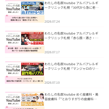
わたしの名医Youtube アルバアレルギ
ークリニック札幌「30代から急に老け
て見える男性へ｜医師が教える「最初
にやるべき3つ」」を公開いたしまし
た。
2026.07.24
わたしの名医Youtube アルバアレルギ
ークリニック札幌「赤ら顔・酒さ・ニ
キビ跡にVビームは効く？向いている赤
みを医師が徹底解説」を公開いたしま
した。
2026.07.17
わたしの名医Youtube アルバアレルギ
ークリニック札幌「マンジャロのリア
ル｜医師が明かす副作用・リバウン
ド・正しい使い方」を公開いたしまし
た。
2026.07.10
わたしの名医Youtube めぐ皮膚科・美
容皮膚科「”とおりすがりの皮膚科
医”がスレッズの肌悩みに本気で答えて
みた」を公開いたしました。