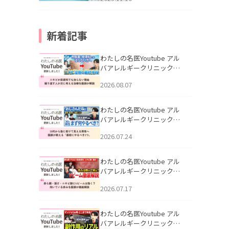
新着記事
わたしの名医Youtube アル
バアレルギークリニック札
幌「ニキビが皮膚科でも治
2026.08.07
らない理由｜繰り返す人が
次に考える治療を医師が解
説」を公開いたしました。
わたしの名医Youtube アル
バアレルギークリニック札
幌「30代から急に老けて見
2026.07.24
える男性へ｜医師が教える
「最初にやるべき3つ」」を
公開いたしました。
わたしの名医Youtube アル
バアレルギークリニック札
幌「赤ら顔・酒さ・ニキビ
2026.07.17
跡にVビームは効く？向いて
いる赤みを医師が徹底解
説」を公開いたしました。
わたしの名医Youtube アル
バアレルギークリニック札