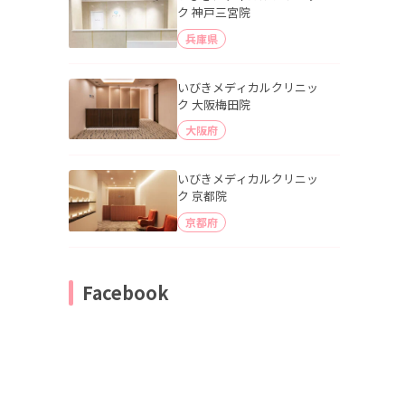
ク 神戸三宮院
兵庫県
いびきメディカルクリニッ
ク 大阪梅田院
大阪府
いびきメディカルクリニッ
ク 京都院
京都府
Facebook