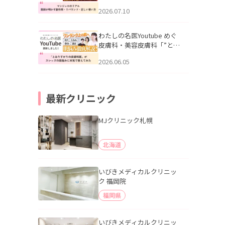
幌「マンジャロのリアル｜
2026.07.10
医師が明かす副作用・リバ
ウンド・正しい使い方」を
公開いたしました。
わたしの名医Youtube めぐ
皮膚科・美容皮膚科「”とお
りすがりの皮膚科医”がスレ
2026.06.05
ッズの肌悩みに本気で答え
てみた」を公開いたしまし
た。
最新クリニック
MJクリニック札幌
北海道
いびきメディカルクリニッ
ク 福岡院
福岡県
いびきメディカルクリニッ