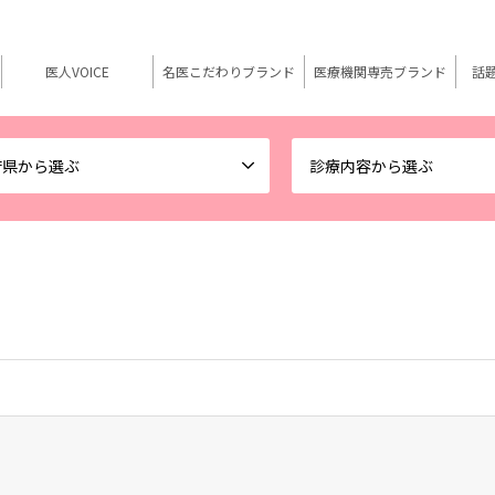
医人VOICE
名医こだわりブランド
医療機関専売ブランド
話
府県から選ぶ
診療内容から選ぶ