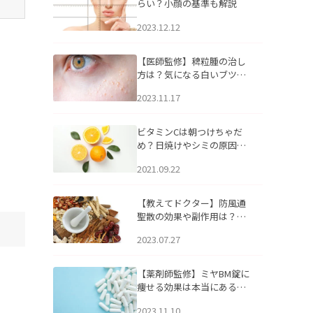
らい？小顔の基準も解説
2023.12.12
【医師監修】稗粒腫の治し
方は？気になる白いブツブ
ツの原因と自宅でできるケ
2023.11.17
アについて
ビタミンCは朝つけちゃだ
め？日焼けやシミの原因に
なるってホント？
2021.09.22
【教えてドクター】防風通
聖散の効果や副作用は？長
期服用は危険なの？
2023.07.27
【薬剤師監修】ミヤBM錠に
痩せる効果は本当にある
の？
2023.11.10