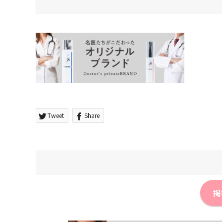
Tweet
Share
掲