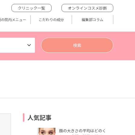
クリニック一覧
オンラインコスメ診断
題の院内メニュー
こだわりの成分
編集部コラム
人気記事
顔の大きさの平均はどのく