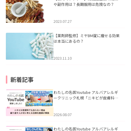
や副作用は？長期服用は危険なの？
2023.07.27
【薬剤師監修】ミヤBM錠に痩せる効果
は本当にあるの？
2023.11.10
新着記事
わたしの名医Youtube アルバアレルギ
ークリニック札幌「ニキビが皮膚科で
も治らない理由｜繰り返す人が次に考
える治療を医師が解説」を公開いたし
ました。
2026.08.07
わたしの名医Youtube アルバアレルギ