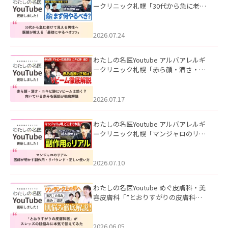
ークリニック札幌「30代から急に老け
て見える男性へ｜医師が教える「最初
にやるべき3つ」」を公開いたしまし
た。
2026.07.24
わたしの名医Youtube アルバアレルギ
ークリニック札幌「赤ら顔・酒さ・ニ
キビ跡にVビームは効く？向いている赤
みを医師が徹底解説」を公開いたしま
した。
2026.07.17
わたしの名医Youtube アルバアレルギ
ークリニック札幌「マンジャロのリア
ル｜医師が明かす副作用・リバウン
ド・正しい使い方」を公開いたしまし
た。
2026.07.10
わたしの名医Youtube めぐ皮膚科・美
容皮膚科「”とおりすがりの皮膚科
医”がスレッズの肌悩みに本気で答えて
みた」を公開いたしました。
2026.06.05