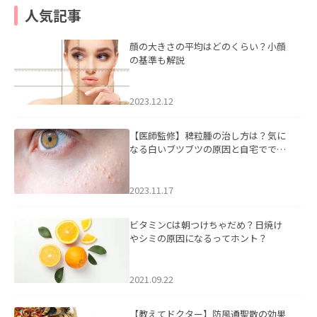
人気記事
顔の大きさの平均はどのくらい？小顔
の基準も解説
2023.12.12
【医師監修】稗粒腫の治し方は？気に
なる白いブツブツの原因と自宅ででき
るケアについて
2023.11.17
ビタミンCは朝つけちゃだめ？日焼け
やシミの原因になるってホント？
2021.09.22
【教えてドクター】防風通聖散の効果