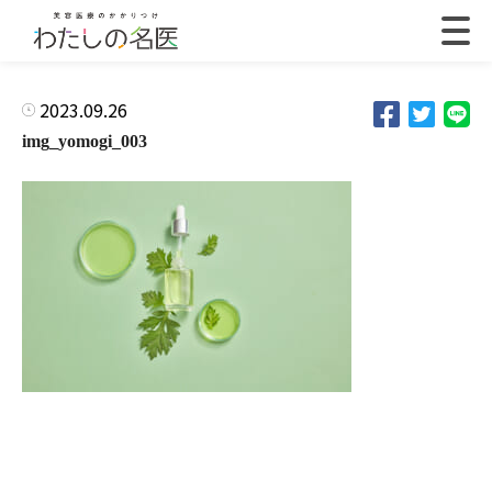
2023.09.26
img_yomogi_003