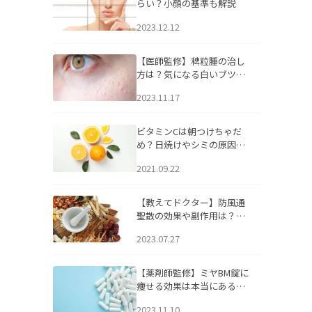
らい？小顔の基準も解説
2023.12.12
【医師監修】稗粒腫の治し
方は？気になる白いブツブ
ツの原因と自宅でできるケ
2023.11.17
アについて
ビタミンCは朝つけちゃだ
め？日焼けやシミの原因に
なるってホント？
2021.09.22
【教えてドクター】防風通
聖散の効果や副作用は？長
期服用は危険なの？
2023.07.27
【薬剤師監修】ミヤBM錠に
痩せる効果は本当にある
の？
2023.11.10