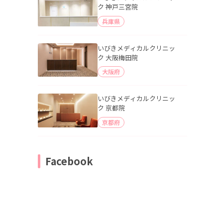
ク 神戸三宮院
兵庫県
いびきメディカルクリニッ
ク 大阪梅田院
大阪府
いびきメディカルクリニッ
ク 京都院
京都府
Facebook