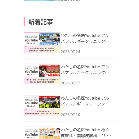
新着記事
わたしの名医Youtube アル
バアレルギークリニック札
幌「30代から急に老けて見
2026.07.24
える男性へ｜医師が教える
「最初にやるべき3つ」」を
公開いたしました。
わたしの名医Youtube アル
バアレルギークリニック札
幌「赤ら顔・酒さ・ニキビ
2026.07.17
跡にVビームは効く？向いて
いる赤みを医師が徹底解
説」を公開いたしました。
わたしの名医Youtube アル
バアレルギークリニック札
幌「マンジャロのリアル｜
2026.07.10
医師が明かす副作用・リバ
ウンド・正しい使い方」を
公開いたしました。
わたしの名医Youtube めぐ
皮膚科・美容皮膚科「”とお