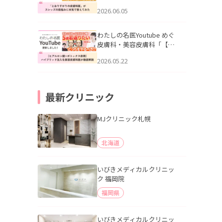
りすがりの皮膚科医”がスレ
2026.06.05
ッズの肌悩みに本気で答え
てみた」を公開いたしまし
た。
わたしの名医Youtube めぐ
皮膚科・美容皮膚科「【ヒ
アルロン酸×ボトックス併
2026.05.22
用】ハイブリッド注入を美
容皮膚科医が徹底解説」を
公開いたしました。
最新クリニック
MJクリニック札幌
北海道
いびきメディカルクリニッ
ク 福岡院
福岡県
いびきメディカルクリニッ