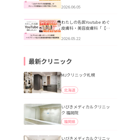
りすがりの皮膚科医”がスレ
2026.06.05
ッズの肌悩みに本気で答え
てみた」を公開いたしまし
た。
わたしの名医Youtube めぐ
皮膚科・美容皮膚科「【ヒ
アルロン酸×ボトックス併
2026.05.22
用】ハイブリッド注入を美
容皮膚科医が徹底解説」を
公開いたしました。
最新クリニック
MJクリニック札幌
北海道
いびきメディカルクリニッ
ク 福岡院
福岡県
いびきメディカルクリニッ