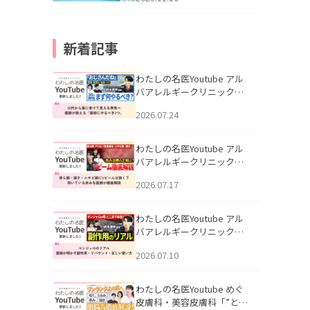
新着記事
わたしの名医Youtube アル
バアレルギークリニック札
幌「30代から急に老けて見
2026.07.24
える男性へ｜医師が教える
「最初にやるべき3つ」」を
公開いたしました。
わたしの名医Youtube アル
バアレルギークリニック札
幌「赤ら顔・酒さ・ニキビ
2026.07.17
跡にVビームは効く？向いて
いる赤みを医師が徹底解
説」を公開いたしました。
わたしの名医Youtube アル
バアレルギークリニック札
幌「マンジャロのリアル｜
2026.07.10
医師が明かす副作用・リバ
ウンド・正しい使い方」を
公開いたしました。
わたしの名医Youtube めぐ
皮膚科・美容皮膚科「”とお