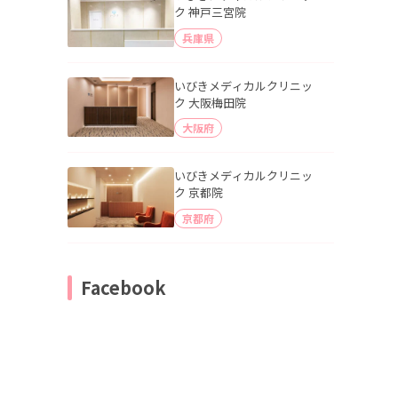
ク 神戸三宮院
兵庫県
いびきメディカルクリニッ
ク 大阪梅田院
大阪府
いびきメディカルクリニッ
ク 京都院
京都府
Facebook