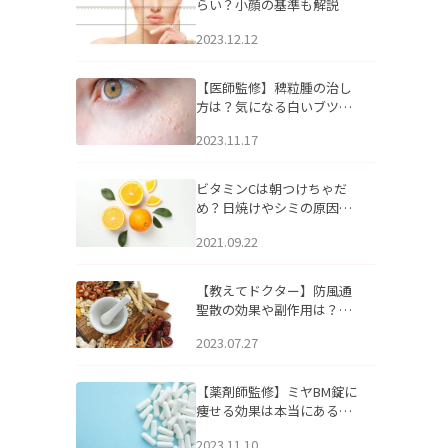
らい？小顔の基準も解説
2023.12.12
【医師監修】稗粒腫の治し
方は？気になる白いブツブ
ツの原因と自宅でできるケ
2023.11.17
アについて
ビタミンCは朝つけちゃだ
め？日焼けやシミの原因に
なるってホント？
2021.09.22
【教えてドクター】防風通
聖散の効果や副作用は？長
期服用は危険なの？
2023.07.27
【薬剤師監修】ミヤBM錠に
痩せる効果は本当にある
の？
2023.11.10