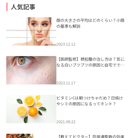
人気記事
顔の大きさの平均はどのくらい？小顔
の基準も解説
2023.12.12
【医師監修】稗粒腫の治し方は？気に
なる白いブツブツの原因と自宅ででき
るケアについて
2023.11.17
ビタミンCは朝つけちゃだめ？日焼け
やシミの原因になるってホント？
2021.09.22
【教えてドクター】防風通聖散の効果