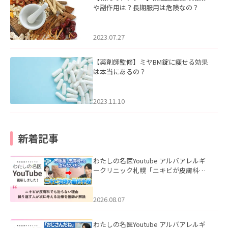
や副作用は？長期服用は危険なの？
2023.07.27
【薬剤師監修】ミヤBM錠に痩せる効果
は本当にあるの？
2023.11.10
新着記事
わたしの名医Youtube アルバアレルギ
ークリニック札幌「ニキビが皮膚科で
も治らない理由｜繰り返す人が次に考
える治療を医師が解説」を公開いたし
ました。
2026.08.07
わたしの名医Youtube アルバアレルギ