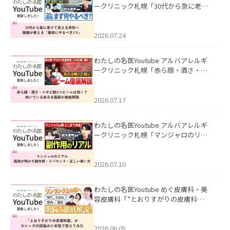
ークリニック札幌「30代から急に老け
て見える男性へ｜医師が教える「最初
にやるべき3つ」」を公開いたしまし
た。
2026.07.24
わたしの名医Youtube アルバアレルギ
ークリニック札幌「赤ら顔・酒さ・ニ
キビ跡にVビームは効く？向いている赤
みを医師が徹底解説」を公開いたしま
した。
2026.07.17
わたしの名医Youtube アルバアレルギ
ークリニック札幌「マンジャロのリア
ル｜医師が明かす副作用・リバウン
ド・正しい使い方」を公開いたしまし
た。
2026.07.10
わたしの名医Youtube めぐ皮膚科・美
容皮膚科「”とおりすがりの皮膚科
医”がスレッズの肌悩みに本気で答えて
みた」を公開いたしました。
2026.06.05