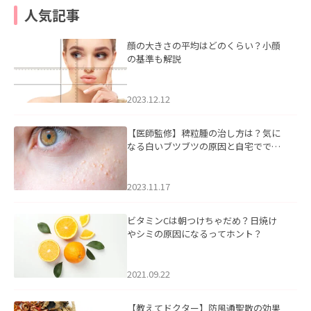
人気記事
顔の大きさの平均はどのくらい？小顔
の基準も解説
2023.12.12
【医師監修】稗粒腫の治し方は？気に
なる白いブツブツの原因と自宅ででき
るケアについて
2023.11.17
ビタミンCは朝つけちゃだめ？日焼け
やシミの原因になるってホント？
2021.09.22
【教えてドクター】防風通聖散の効果