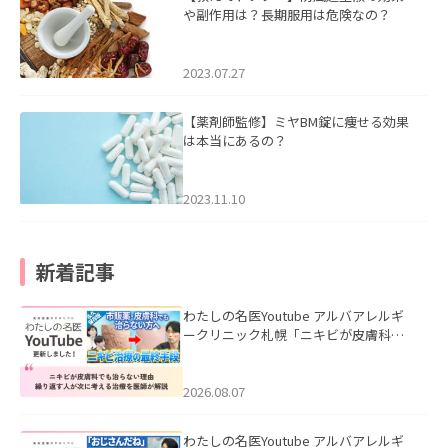
や副作用は？長期服用は危険なの？
2023.07.27
【薬剤師監修】ミヤBM錠に痩せる効果
は本当にあるの？
2023.11.10
新着記事
わたしの名医Youtube アルバアレルギ
ークリニック札幌「ニキビが皮膚科で
も治らない理由｜繰り返す人が次に考
える治療を医師が解説」を公開いたし
ました。
2026.08.07
わたしの名医Youtube アルバアレルギ