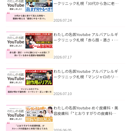
ークリニック札幌「30代から急に老け
て見える男性へ｜医師が教える「最初
にやるべき3つ」」を公開いたしまし
た。
2026.07.24
わたしの名医Youtube アルバアレルギ
ークリニック札幌「赤ら顔・酒さ・ニ
キビ跡にVビームは効く？向いている赤
みを医師が徹底解説」を公開いたしま
した。
2026.07.17
わたしの名医Youtube アルバアレルギ
ークリニック札幌「マンジャロのリア
ル｜医師が明かす副作用・リバウン
ド・正しい使い方」を公開いたしまし
た。
2026.07.10
わたしの名医Youtube めぐ皮膚科・美
容皮膚科「”とおりすがりの皮膚科
医”がスレッズの肌悩みに本気で答えて
みた」を公開いたしました。
2026.06.05