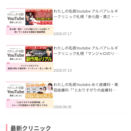
わたしの名医Youtube アルバアレルギ
ークリニック札幌「赤ら顔・酒さ・ニ
キビ跡にVビームは効く？向いている赤
みを医師が徹底解説」を公開いたしま
した。
2026.07.17
わたしの名医Youtube アルバアレルギ
ークリニック札幌「マンジャロのリア
ル｜医師が明かす副作用・リバウン
ド・正しい使い方」を公開いたしまし
た。
2026.07.10
わたしの名医Youtube めぐ皮膚科・美
容皮膚科「”とおりすがりの皮膚科
医”がスレッズの肌悩みに本気で答えて
みた」を公開いたしました。
2026.06.05
最新クリニック