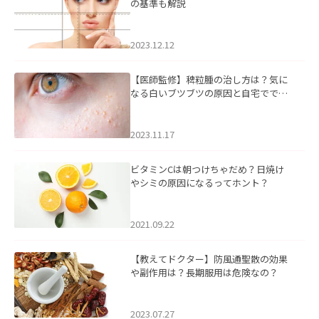
の基準も解説
2023.12.12
【医師監修】稗粒腫の治し方は？気に
なる白いブツブツの原因と自宅ででき
るケアについて
2023.11.17
ビタミンCは朝つけちゃだめ？日焼け
やシミの原因になるってホント？
2021.09.22
【教えてドクター】防風通聖散の効果
や副作用は？長期服用は危険なの？
2023.07.27