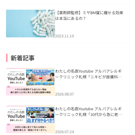
【薬剤師監修】ミヤBM錠に痩せる効果
は本当にあるの？
2023.11.10
新着記事
わたしの名医Youtube アルバアレルギ
ークリニック札幌「ニキビが皮膚科で
も治らない理由｜繰り返す人が次に考
える治療を医師が解説」を公開いたし
ました。
2026.08.07
わたしの名医Youtube アルバアレルギ
ークリニック札幌「30代から急に老け
て見える男性へ｜医師が教える「最初
にやるべき3つ」」を公開いたしまし
た。
2026.07.24