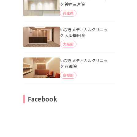
ク 神戸三宮院
兵庫県
いびきメディカルクリニッ
ク 大阪梅田院
大阪府
いびきメディカルクリニッ
ク 京都院
京都府
Facebook