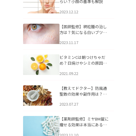
らい？小顔の基準も解説
2023.12.12
【医師監修】稗粒腫の治し
方は？気になる白いブツブ
ツの原因と自宅でできるケ
2023.11.17
アについて
ビタミンCは朝つけちゃだ
め？日焼けやシミの原因に
なるってホント？
2021.09.22
【教えてドクター】防風通
聖散の効果や副作用は？長
期服用は危険なの？
2023.07.27
【薬剤師監修】ミヤBM錠に
痩せる効果は本当にある
の？
2023.11.10