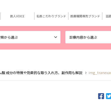
医人VOICE
名医こだわりブランド
医療機関専売ブランド
話
府県から選ぶ
診療内容から選ぶ
ム酸 成分の特徴や効果的な取り入れ方、副作用も解説
img_tranexa