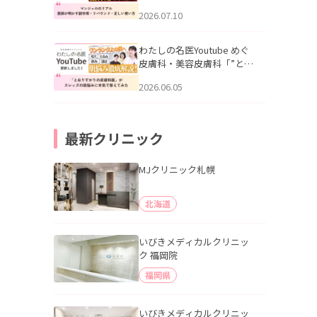
幌「マンジャロのリアル｜
2026.07.10
医師が明かす副作用・リバ
ウンド・正しい使い方」を
公開いたしました。
わたしの名医Youtube めぐ
皮膚科・美容皮膚科「”とお
りすがりの皮膚科医”がスレ
2026.06.05
ッズの肌悩みに本気で答え
てみた」を公開いたしまし
た。
最新クリニック
MJクリニック札幌
北海道
いびきメディカルクリニッ
ク 福岡院
福岡県
いびきメディカルクリニッ