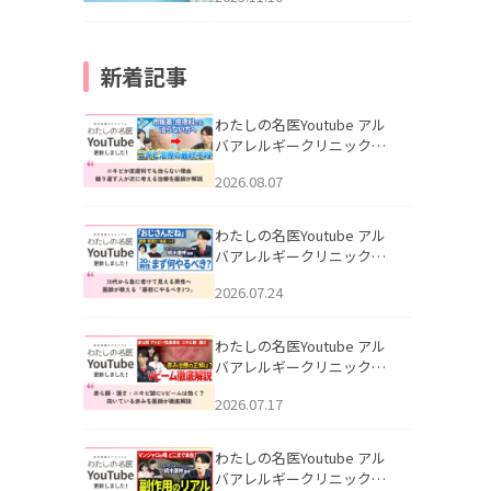
新着記事
わたしの名医Youtube アル
バアレルギークリニック札
幌「ニキビが皮膚科でも治
2026.08.07
らない理由｜繰り返す人が
次に考える治療を医師が解
説」を公開いたしました。
わたしの名医Youtube アル
バアレルギークリニック札
幌「30代から急に老けて見
2026.07.24
える男性へ｜医師が教える
「最初にやるべき3つ」」を
公開いたしました。
わたしの名医Youtube アル
バアレルギークリニック札
幌「赤ら顔・酒さ・ニキビ
2026.07.17
跡にVビームは効く？向いて
いる赤みを医師が徹底解
説」を公開いたしました。
わたしの名医Youtube アル
バアレルギークリニック札