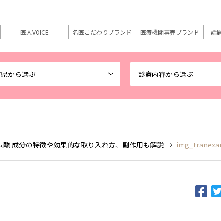
医人VOICE
名医こだわりブランド
医療機関専売ブランド
話
府県から選ぶ
診療内容から選ぶ
ム酸 成分の特徴や効果的な取り入れ方、副作用も解説
img_tranexa