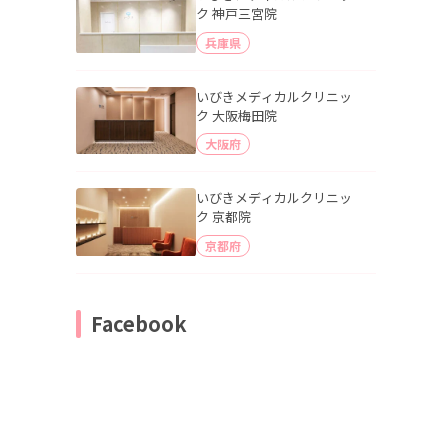
ク 神戸三宮院
兵庫県
いびきメディカルクリニッ
ク 大阪梅田院
大阪府
いびきメディカルクリニッ
ク 京都院
京都府
Facebook