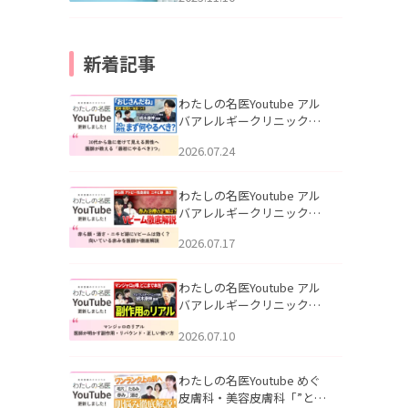
新着記事
わたしの名医Youtube アル
バアレルギークリニック札
幌「30代から急に老けて見
2026.07.24
える男性へ｜医師が教える
「最初にやるべき3つ」」を
公開いたしました。
わたしの名医Youtube アル
バアレルギークリニック札
幌「赤ら顔・酒さ・ニキビ
2026.07.17
跡にVビームは効く？向いて
いる赤みを医師が徹底解
説」を公開いたしました。
わたしの名医Youtube アル
バアレルギークリニック札
幌「マンジャロのリアル｜
2026.07.10
医師が明かす副作用・リバ
ウンド・正しい使い方」を
公開いたしました。
わたしの名医Youtube めぐ
皮膚科・美容皮膚科「”とお