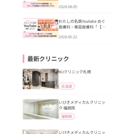
りすがりの皮膚科医”がスレ
2026.06.05
ッズの肌悩みに本気で答え
てみた」を公開いたしまし
た。
わたしの名医Youtube めぐ
皮膚科・美容皮膚科「【ヒ
アルロン酸×ボトックス併
2026.05.22
用】ハイブリッド注入を美
容皮膚科医が徹底解説」を
公開いたしました。
最新クリニック
MJクリニック札幌
北海道
いびきメディカルクリニッ
ク 福岡院
福岡県
いびきメディカルクリニッ