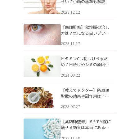
らい？小顔の基準も解説
2023.12.12
【医師監修】稗粒腫の治し
方は？気になる白いブツブ
ツの原因と自宅でできるケ
2023.11.17
アについて
ビタミンCは朝つけちゃだ
め？日焼けやシミの原因に
なるってホント？
2021.09.22
【教えてドクター】防風通
聖散の効果や副作用は？長
期服用は危険なの？
2023.07.27
【薬剤師監修】ミヤBM錠に
痩せる効果は本当にある
の？
2023.11.10