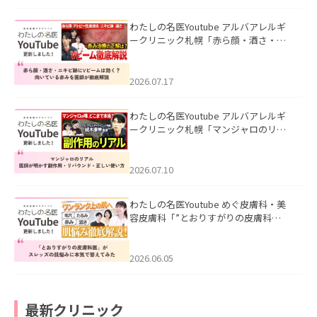
わたしの名医Youtube アルバアレルギ
ークリニック札幌「赤ら顔・酒さ・ニ
キビ跡にVビームは効く？向いている赤
みを医師が徹底解説」を公開いたしま
した。
2026.07.17
わたしの名医Youtube アルバアレルギ
ークリニック札幌「マンジャロのリア
ル｜医師が明かす副作用・リバウン
ド・正しい使い方」を公開いたしまし
た。
2026.07.10
わたしの名医Youtube めぐ皮膚科・美
容皮膚科「”とおりすがりの皮膚科
医”がスレッズの肌悩みに本気で答えて
みた」を公開いたしました。
2026.06.05
最新クリニック