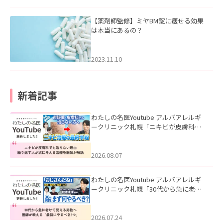
【薬剤師監修】ミヤBM錠に痩せる効果
は本当にあるの？
2023.11.10
新着記事
わたしの名医Youtube アルバアレルギ
ークリニック札幌「ニキビが皮膚科で
も治らない理由｜繰り返す人が次に考
える治療を医師が解説」を公開いたし
ました。
2026.08.07
わたしの名医Youtube アルバアレルギ
ークリニック札幌「30代から急に老け
て見える男性へ｜医師が教える「最初
にやるべき3つ」」を公開いたしまし
た。
2026.07.24