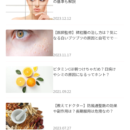
の基準も解説
2023.12.12
【医師監修】稗粒腫の治し方は？気に
なる白いブツブツの原因と自宅ででき
るケアについて
2023.11.17
ビタミンCは朝つけちゃだめ？日焼け
やシミの原因になるってホント？
2021.09.22
【教えてドクター】防風通聖散の効果
や副作用は？長期服用は危険なの？
2023.07.27