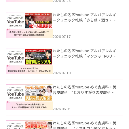
た。
2026.07.24
わたしの名医Youtube アルバアレルギ
ークリニック札幌「赤ら顔・酒さ・ニ
キビ跡にVビームは効く？向いている赤
みを医師が徹底解説」を公開いたしま
した。
2026.07.17
わたしの名医Youtube アルバアレルギ
ークリニック札幌「マンジャロのリア
ル｜医師が明かす副作用・リバウン
ド・正しい使い方」を公開いたしまし
た。
2026.07.10
わたしの名医Youtube めぐ皮膚科・美
容皮膚科「”とおりすがりの皮膚科
医”がスレッズの肌悩みに本気で答えて
みた」を公開いたしました。
2026.06.05
わたしの名医Youtube めぐ皮膚科・美
容皮膚科「【ヒアルロン酸×ボトック