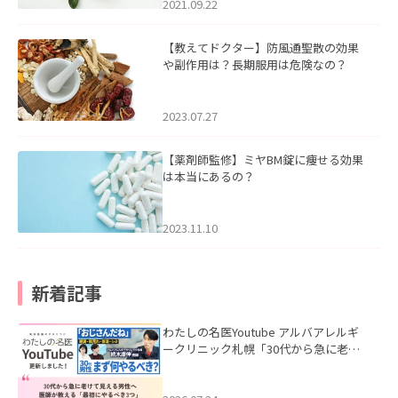
2021.09.22
【教えてドクター】防風通聖散の効果
や副作用は？長期服用は危険なの？
2023.07.27
【薬剤師監修】ミヤBM錠に痩せる効果
は本当にあるの？
2023.11.10
新着記事
わたしの名医Youtube アルバアレルギ
ークリニック札幌「30代から急に老け
て見える男性へ｜医師が教える「最初
にやるべき3つ」」を公開いたしまし