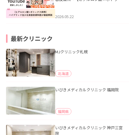
ス併用】ハイブリッド注入を美容皮膚
科医が徹底解説」を公開いたしまし
た。
2026.05.22
最新クリニック
MJクリニック札幌
北海道
いびきメディカルクリニック 福岡院
福岡県
いびきメディカルクリニック 神戸三宮
院