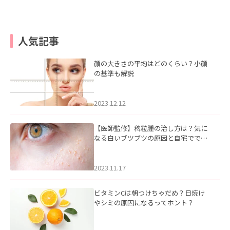
人気記事
顔の大きさの平均はどのくらい？小顔
の基準も解説
2023.12.12
【医師監修】稗粒腫の治し方は？気に
なる白いブツブツの原因と自宅ででき
るケアについて
2023.11.17
ビタミンCは朝つけちゃだめ？日焼け
やシミの原因になるってホント？