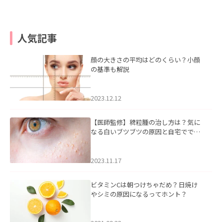
人気記事
顔の大きさの平均はどのくらい？小顔
の基準も解説
2023.12.12
【医師監修】稗粒腫の治し方は？気に
なる白いブツブツの原因と自宅ででき
るケアについて
2023.11.17
ビタミンCは朝つけちゃだめ？日焼け
やシミの原因になるってホント？