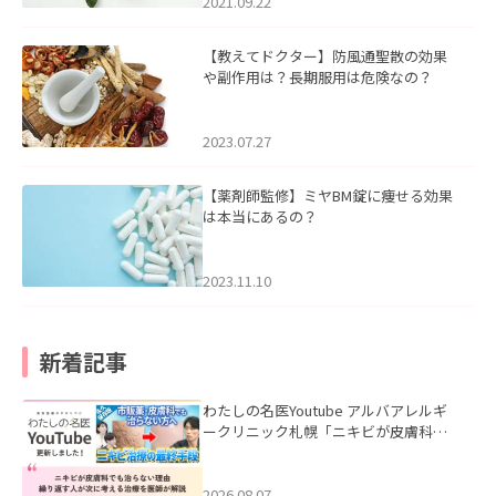
2021.09.22
【教えてドクター】防風通聖散の効果
や副作用は？長期服用は危険なの？
2023.07.27
【薬剤師監修】ミヤBM錠に痩せる効果
は本当にあるの？
2023.11.10
新着記事
わたしの名医Youtube アルバアレルギ
ークリニック札幌「ニキビが皮膚科で
も治らない理由｜繰り返す人が次に考
える治療を医師が解説」を公開いたし
ました。
2026.08.07