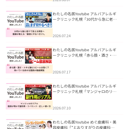
わたしの名医Youtube アルバアレルギ
ークリニック札幌「30代から急に老け
て見える男性へ｜医師が教える「最初
にやるべき3つ」」を公開いたしまし
た。
2026.07.24
わたしの名医Youtube アルバアレルギ
ークリニック札幌「赤ら顔・酒さ・ニ
キビ跡にVビームは効く？向いている赤
みを医師が徹底解説」を公開いたしま
した。
2026.07.17
わたしの名医Youtube アルバアレルギ
ークリニック札幌「マンジャロのリア
ル｜医師が明かす副作用・リバウン
ド・正しい使い方」を公開いたしまし
た。
2026.07.10
わたしの名医Youtube めぐ皮膚科・美
容皮膚科「”とおりすがりの皮膚科