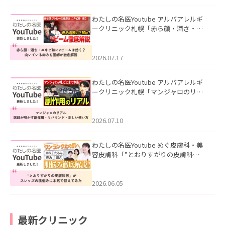
わたしの名医Youtube アルバアレルギ
ークリニック札幌「赤ら顔・酒さ・ニ
キビ跡にVビームは効く？向いている赤
みを医師が徹底解説」を公開いたしま
した。
2026.07.17
わたしの名医Youtube アルバアレルギ
ークリニック札幌「マンジャロのリア
ル｜医師が明かす副作用・リバウン
ド・正しい使い方」を公開いたしまし
た。
2026.07.10
わたしの名医Youtube めぐ皮膚科・美
容皮膚科「”とおりすがりの皮膚科
医”がスレッズの肌悩みに本気で答えて
みた」を公開いたしました。
2026.06.05
最新クリニック