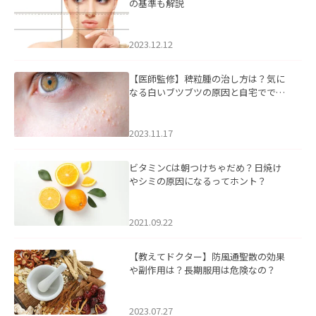
の基準も解説
2023.12.12
【医師監修】稗粒腫の治し方は？気に
なる白いブツブツの原因と自宅ででき
るケアについて
2023.11.17
ビタミンCは朝つけちゃだめ？日焼け
やシミの原因になるってホント？
2021.09.22
【教えてドクター】防風通聖散の効果
や副作用は？長期服用は危険なの？
2023.07.27