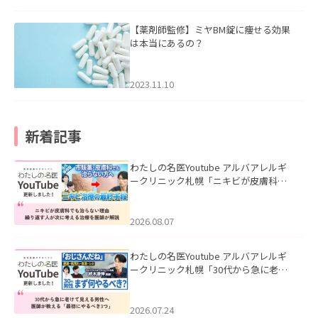
【薬剤師監修】ミヤBM錠に痩せる効果
は本当にあるの？
2023.11.10
新着記事
わたしの名医Youtube アルバアレルギ
ークリニック札幌「ニキビが皮膚科で
も治らない理由｜繰り返す人が次に考
える治療を医師が解説」を公開いたし
ました。
2026.08.07
わたしの名医Youtube アルバアレルギ
ークリニック札幌「30代から急に老け
て見える男性へ｜医師が教える「最初
にやるべき3つ」」を公開いたしまし
た。
2026.07.24