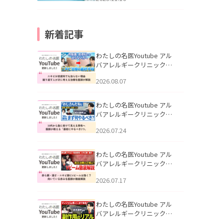
新着記事
わたしの名医Youtube アル
バアレルギークリニック札
幌「ニキビが皮膚科でも治
2026.08.07
らない理由｜繰り返す人が
次に考える治療を医師が解
説」を公開いたしました。
わたしの名医Youtube アル
バアレルギークリニック札
幌「30代から急に老けて見
2026.07.24
える男性へ｜医師が教える
「最初にやるべき3つ」」を
公開いたしました。
わたしの名医Youtube アル
バアレルギークリニック札
幌「赤ら顔・酒さ・ニキビ
2026.07.17
跡にVビームは効く？向いて
いる赤みを医師が徹底解
説」を公開いたしました。
わたしの名医Youtube アル
バアレルギークリニック札