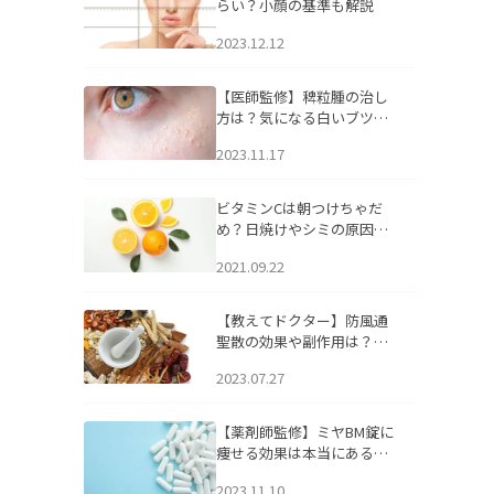
らい？小顔の基準も解説
2023.12.12
【医師監修】稗粒腫の治し
方は？気になる白いブツブ
ツの原因と自宅でできるケ
2023.11.17
アについて
ビタミンCは朝つけちゃだ
め？日焼けやシミの原因に
なるってホント？
2021.09.22
【教えてドクター】防風通
聖散の効果や副作用は？長
期服用は危険なの？
2023.07.27
【薬剤師監修】ミヤBM錠に
痩せる効果は本当にある
の？
2023.11.10