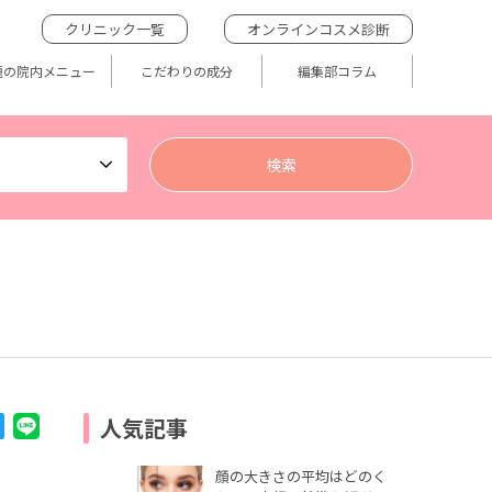
クリニック一覧
オンラインコスメ診断
題の院内メニュー
こだわりの成分
編集部コラム
人気記事
顔の大きさの平均はどのく