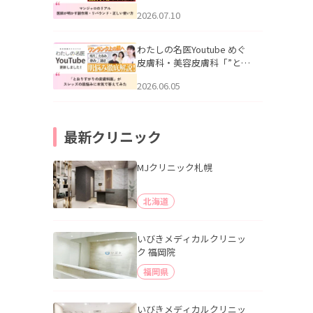
幌「マンジャロのリアル｜
2026.07.10
医師が明かす副作用・リバ
ウンド・正しい使い方」を
公開いたしました。
わたしの名医Youtube めぐ
皮膚科・美容皮膚科「”とお
りすがりの皮膚科医”がスレ
2026.06.05
ッズの肌悩みに本気で答え
てみた」を公開いたしまし
た。
最新クリニック
MJクリニック札幌
北海道
いびきメディカルクリニッ
ク 福岡院
福岡県
いびきメディカルクリニッ