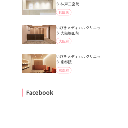
ク 神戸三宮院
兵庫県
いびきメディカルクリニッ
ク 大阪梅田院
大阪府
いびきメディカルクリニッ
ク 京都院
京都府
Facebook