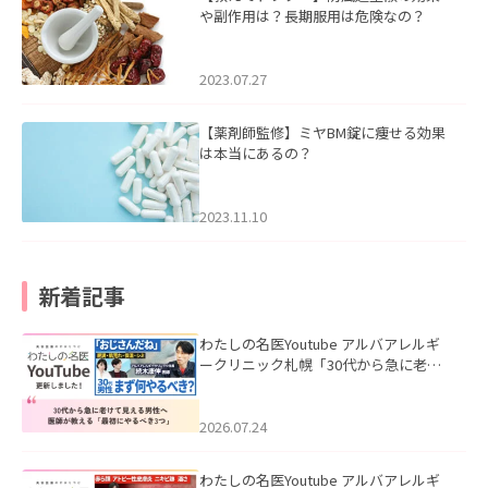
や副作用は？長期服用は危険なの？
2023.07.27
【薬剤師監修】ミヤBM錠に痩せる効果
は本当にあるの？
2023.11.10
新着記事
わたしの名医Youtube アルバアレルギ
ークリニック札幌「30代から急に老け
て見える男性へ｜医師が教える「最初
にやるべき3つ」」を公開いたしまし
た。
2026.07.24
わたしの名医Youtube アルバアレルギ