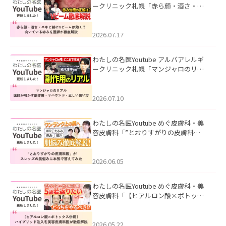
ークリニック札幌「赤ら顔・酒さ・ニ
キビ跡にVビームは効く？向いている赤
みを医師が徹底解説」を公開いたしま
した。
2026.07.17
わたしの名医Youtube アルバアレルギ
ークリニック札幌「マンジャロのリア
ル｜医師が明かす副作用・リバウン
ド・正しい使い方」を公開いたしまし
た。
2026.07.10
わたしの名医Youtube めぐ皮膚科・美
容皮膚科「”とおりすがりの皮膚科
医”がスレッズの肌悩みに本気で答えて
みた」を公開いたしました。
2026.06.05
わたしの名医Youtube めぐ皮膚科・美
容皮膚科「【ヒアルロン酸×ボトック
ス併用】ハイブリッド注入を美容皮膚
科医が徹底解説」を公開いたしまし
た。
2026.05.22