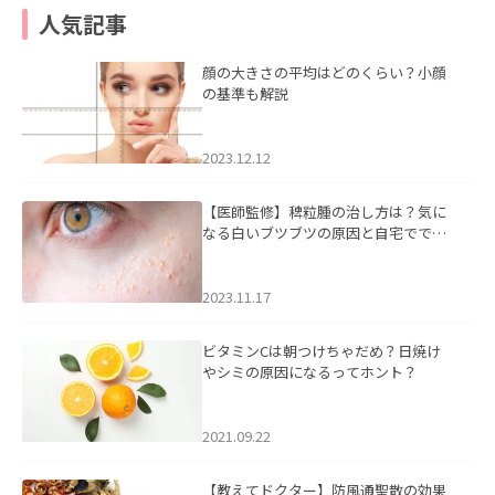
人気記事
顔の大きさの平均はどのくらい？小顔
の基準も解説
2023.12.12
【医師監修】稗粒腫の治し方は？気に
なる白いブツブツの原因と自宅ででき
るケアについて
2023.11.17
ビタミンCは朝つけちゃだめ？日焼け
やシミの原因になるってホント？
2021.09.22
【教えてドクター】防風通聖散の効果