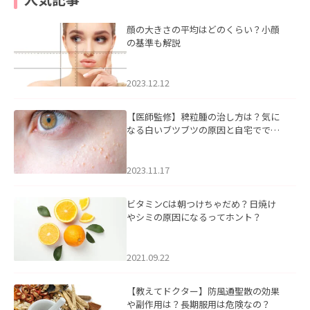
顔の大きさの平均はどのくらい？小顔
の基準も解説
2023.12.12
【医師監修】稗粒腫の治し方は？気に
なる白いブツブツの原因と自宅ででき
るケアについて
2023.11.17
ビタミンCは朝つけちゃだめ？日焼け
やシミの原因になるってホント？
2021.09.22
【教えてドクター】防風通聖散の効果
や副作用は？長期服用は危険なの？