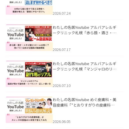
て見える男性へ｜医師が教える「最初
にやるべき3つ」」を公開いたしまし
た。
2026.07.24
わたしの名医Youtube アルバアレルギ
ークリニック札幌「赤ら顔・酒さ・ニ
キビ跡にVビームは効く？向いている赤
みを医師が徹底解説」を公開いたしま
した。
2026.07.17
わたしの名医Youtube アルバアレルギ
ークリニック札幌「マンジャロのリア
ル｜医師が明かす副作用・リバウン
ド・正しい使い方」を公開いたしまし
た。
2026.07.10
わたしの名医Youtube めぐ皮膚科・美
容皮膚科「”とおりすがりの皮膚科
医”がスレッズの肌悩みに本気で答えて
みた」を公開いたしました。
2026.06.05