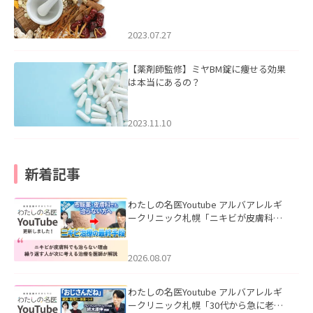
2023.07.27
【薬剤師監修】ミヤBM錠に痩せる効果
は本当にあるの？
2023.11.10
新着記事
わたしの名医Youtube アルバアレルギ
ークリニック札幌「ニキビが皮膚科で
も治らない理由｜繰り返す人が次に考
える治療を医師が解説」を公開いたし
ました。
2026.08.07
わたしの名医Youtube アルバアレルギ
ークリニック札幌「30代から急に老け