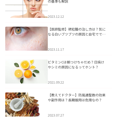
の基準も解説
2023.12.12
【医師監修】稗粒腫の治し方は？気に
なる白いブツブツの原因と自宅ででき
るケアについて
2023.11.17
ビタミンCは朝つけちゃだめ？日焼け
やシミの原因になるってホント？
2021.09.22
【教えてドクター】防風通聖散の効果
や副作用は？長期服用は危険なの？
2023.07.27