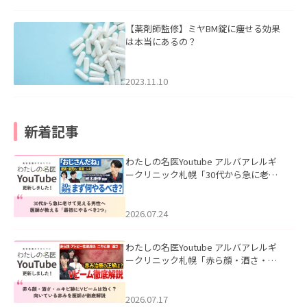
【薬剤師監修】ミヤBM錠に痩せる効果
は本当にあるの？
2023.11.10
新着記事
わたしの名医Youtube アルバアレルギ
ークリニック札幌「30代から急に老け
て見える男性へ｜医師が教える「最初
にやるべき3つ」」を公開いたしまし
た。
2026.07.24
わたしの名医Youtube アルバアレルギ
ークリニック札幌「赤ら顔・酒さ・ニ
キビ跡にVビームは効く？向いている赤
みを医師が徹底解説」を公開いたしま
した。
2026.07.17