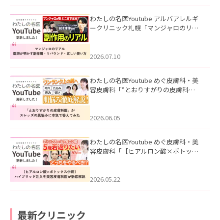
わたしの名医Youtube アルバアレルギ
ークリニック札幌「マンジャロのリア
ル｜医師が明かす副作用・リバウン
ド・正しい使い方」を公開いたしまし
た。
2026.07.10
わたしの名医Youtube めぐ皮膚科・美
容皮膚科「”とおりすがりの皮膚科
医”がスレッズの肌悩みに本気で答えて
みた」を公開いたしました。
2026.06.05
わたしの名医Youtube めぐ皮膚科・美
容皮膚科「【ヒアルロン酸×ボトック
ス併用】ハイブリッド注入を美容皮膚
科医が徹底解説」を公開いたしまし
た。
2026.05.22
最新クリニック