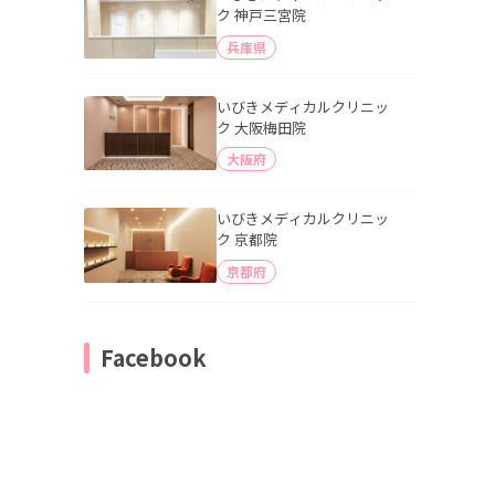
ク 神戸三宮院
兵庫県
いびきメディカルクリニッ
ク 大阪梅田院
大阪府
いびきメディカルクリニッ
ク 京都院
京都府
Facebook