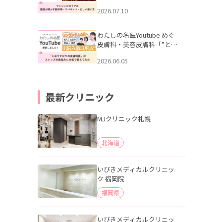
幌「マンジャロのリアル｜
2026.07.10
医師が明かす副作用・リバ
ウンド・正しい使い方」を
公開いたしました。
わたしの名医Youtube めぐ
皮膚科・美容皮膚科「”とお
りすがりの皮膚科医”がスレ
2026.06.05
ッズの肌悩みに本気で答え
てみた」を公開いたしまし
た。
最新クリニック
MJクリニック札幌
北海道
いびきメディカルクリニッ
ク 福岡院
福岡県
いびきメディカルクリニッ