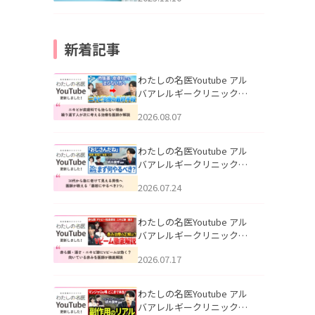
新着記事
わたしの名医Youtube アル
バアレルギークリニック札
幌「ニキビが皮膚科でも治
2026.08.07
らない理由｜繰り返す人が
次に考える治療を医師が解
説」を公開いたしました。
わたしの名医Youtube アル
バアレルギークリニック札
幌「30代から急に老けて見
2026.07.24
える男性へ｜医師が教える
「最初にやるべき3つ」」を
公開いたしました。
わたしの名医Youtube アル
バアレルギークリニック札
幌「赤ら顔・酒さ・ニキビ
2026.07.17
跡にVビームは効く？向いて
いる赤みを医師が徹底解
説」を公開いたしました。
わたしの名医Youtube アル
バアレルギークリニック札