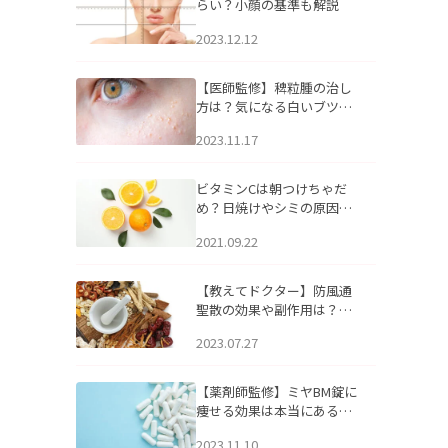
らい？小顔の基準も解説
2023.12.12
【医師監修】稗粒腫の治し
方は？気になる白いブツブ
ツの原因と自宅でできるケ
2023.11.17
アについて
ビタミンCは朝つけちゃだ
め？日焼けやシミの原因に
なるってホント？
2021.09.22
【教えてドクター】防風通
聖散の効果や副作用は？長
期服用は危険なの？
2023.07.27
【薬剤師監修】ミヤBM錠に
痩せる効果は本当にある
の？
2023.11.10