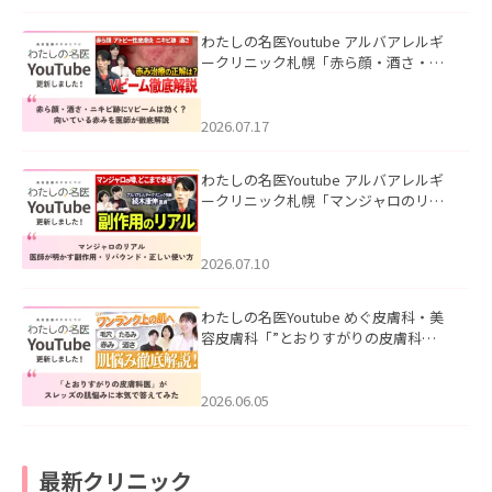
わたしの名医Youtube アルバアレルギ
ークリニック札幌「赤ら顔・酒さ・ニ
キビ跡にVビームは効く？向いている赤
みを医師が徹底解説」を公開いたしま
した。
2026.07.17
わたしの名医Youtube アルバアレルギ
ークリニック札幌「マンジャロのリア
ル｜医師が明かす副作用・リバウン
ド・正しい使い方」を公開いたしまし
た。
2026.07.10
わたしの名医Youtube めぐ皮膚科・美
容皮膚科「”とおりすがりの皮膚科
医”がスレッズの肌悩みに本気で答えて
みた」を公開いたしました。
2026.06.05
最新クリニック