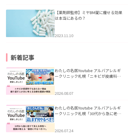
【薬剤師監修】ミヤBM錠に痩せる効果
は本当にあるの？
2023.11.10
新着記事
わたしの名医Youtube アルバアレルギ
ークリニック札幌「ニキビが皮膚科で
も治らない理由｜繰り返す人が次に考
える治療を医師が解説」を公開いたし
ました。
2026.08.07
わたしの名医Youtube アルバアレルギ
ークリニック札幌「30代から急に老け
て見える男性へ｜医師が教える「最初
にやるべき3つ」」を公開いたしまし
た。
2026.07.24