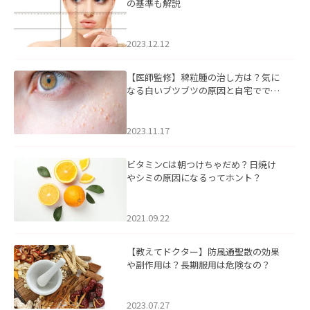
の基準も解説
2023.12.12
【医師監修】稗粒腫の治し方は？気に
なる白いブツブツの原因と自宅ででき
るケアについて
2023.11.17
ビタミンCは朝つけちゃだめ？日焼け
やシミの原因になるってホント？
2021.09.22
【教えてドクター】防風通聖散の効果
や副作用は？長期服用は危険なの？
2023.07.27