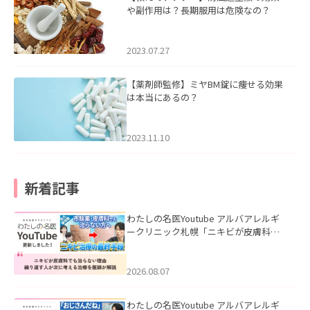
や副作用は？長期服用は危険なの？
2023.07.27
【薬剤師監修】ミヤBM錠に痩せる効果
は本当にあるの？
2023.11.10
新着記事
わたしの名医Youtube アルバアレルギ
ークリニック札幌「ニキビが皮膚科で
も治らない理由｜繰り返す人が次に考
える治療を医師が解説」を公開いたし
ました。
2026.08.07
わたしの名医Youtube アルバアレルギ