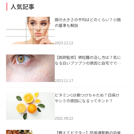
人気記事
顔の大きさの平均はどのくらい？小顔
の基準も解説
2023.12.12
【医師監修】稗粒腫の治し方は？気に
なる白いブツブツの原因と自宅ででき
るケアについて
2023.11.17
ビタミンCは朝つけちゃだめ？日焼け
やシミの原因になるってホント？
2021.09.22
【教えてドクター】防風通聖散の効果