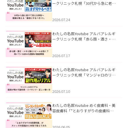
ークリニック札幌「30代から急に老け
て見える男性へ｜医師が教える「最初
にやるべき3つ」」を公開いたしまし
た。
2026.07.24
わたしの名医Youtube アルバアレルギ
ークリニック札幌「赤ら顔・酒さ・ニ
キビ跡にVビームは効く？向いている赤
みを医師が徹底解説」を公開いたしま
した。
2026.07.17
わたしの名医Youtube アルバアレルギ
ークリニック札幌「マンジャロのリア
ル｜医師が明かす副作用・リバウン
ド・正しい使い方」を公開いたしまし
た。
2026.07.10
わたしの名医Youtube めぐ皮膚科・美
容皮膚科「”とおりすがりの皮膚科
医”がスレッズの肌悩みに本気で答えて
みた」を公開いたしました。
2026.06.05