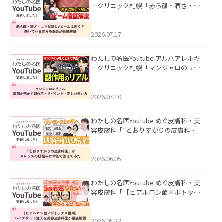
ークリニック札幌「赤ら顔・酒さ・ニ
キビ跡にVビームは効く？向いている赤
みを医師が徹底解説」を公開いたしま
した。
2026.07.17
わたしの名医Youtube アルバアレルギ
ークリニック札幌「マンジャロのリア
ル｜医師が明かす副作用・リバウン
ド・正しい使い方」を公開いたしまし
た。
2026.07.10
わたしの名医Youtube めぐ皮膚科・美
容皮膚科「”とおりすがりの皮膚科
医”がスレッズの肌悩みに本気で答えて
みた」を公開いたしました。
2026.06.05
わたしの名医Youtube めぐ皮膚科・美
容皮膚科「【ヒアルロン酸×ボトック
ス併用】ハイブリッド注入を美容皮膚
科医が徹底解説」を公開いたしまし
た。
2026.05.22