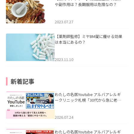
や副作用は？長期服用は危険なの？
2023.07.27
【薬剤師監修】ミヤBM錠に痩せる効果
は本当にあるの？
2023.11.10
新着記事
わたしの名医Youtube アルバアレルギ
ークリニック札幌「30代から急に老け
て見える男性へ｜医師が教える「最初
にやるべき3つ」」を公開いたしまし
た。
2026.07.24
わたしの名医Youtube アルバアレルギ