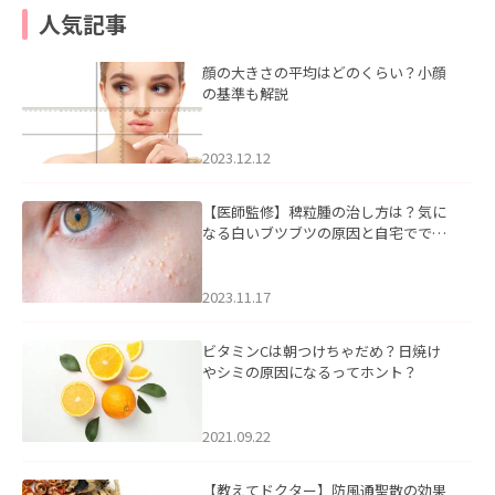
人気記事
顔の大きさの平均はどのくらい？小顔
の基準も解説
2023.12.12
【医師監修】稗粒腫の治し方は？気に
なる白いブツブツの原因と自宅ででき
るケアについて
2023.11.17
ビタミンCは朝つけちゃだめ？日焼け
やシミの原因になるってホント？
2021.09.22
【教えてドクター】防風通聖散の効果