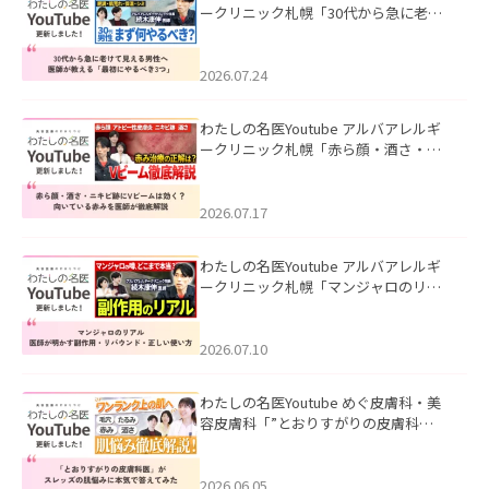
ークリニック札幌「30代から急に老け
て見える男性へ｜医師が教える「最初
にやるべき3つ」」を公開いたしまし
た。
2026.07.24
わたしの名医Youtube アルバアレルギ
ークリニック札幌「赤ら顔・酒さ・ニ
キビ跡にVビームは効く？向いている赤
みを医師が徹底解説」を公開いたしま
した。
2026.07.17
わたしの名医Youtube アルバアレルギ
ークリニック札幌「マンジャロのリア
ル｜医師が明かす副作用・リバウン
ド・正しい使い方」を公開いたしまし
た。
2026.07.10
わたしの名医Youtube めぐ皮膚科・美
容皮膚科「”とおりすがりの皮膚科
医”がスレッズの肌悩みに本気で答えて
みた」を公開いたしました。
2026.06.05