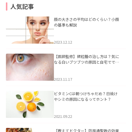
人気記事
顔の大きさの平均はどのくらい？小顔
の基準も解説
2023.12.12
【医師監修】稗粒腫の治し方は？気に
なる白いブツブツの原因と自宅ででき
るケアについて
2023.11.17
ビタミンCは朝つけちゃだめ？日焼け
やシミの原因になるってホント？
2021.09.22
【教えてドクター】防風通聖散の効果