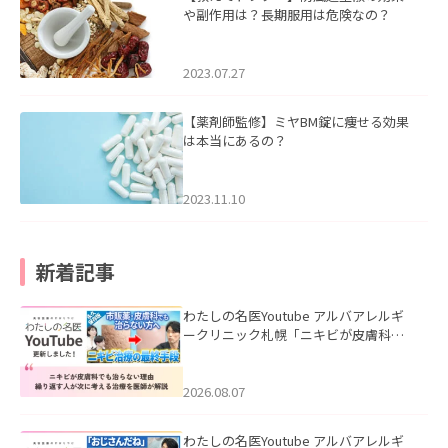
や副作用は？長期服用は危険なの？
2023.07.27
【薬剤師監修】ミヤBM錠に痩せる効果
は本当にあるの？
2023.11.10
新着記事
わたしの名医Youtube アルバアレルギ
ークリニック札幌「ニキビが皮膚科で
も治らない理由｜繰り返す人が次に考
える治療を医師が解説」を公開いたし
ました。
2026.08.07
わたしの名医Youtube アルバアレルギ