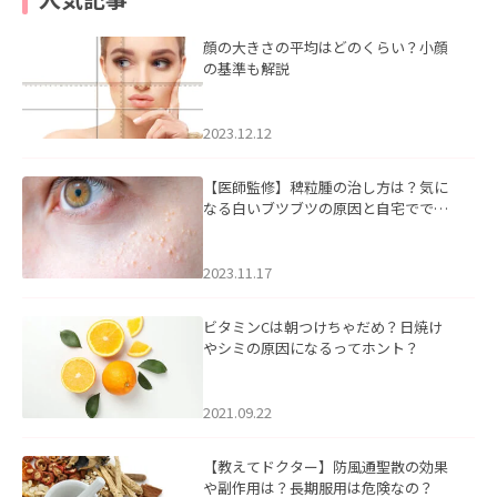
顔の大きさの平均はどのくらい？小顔
の基準も解説
2023.12.12
【医師監修】稗粒腫の治し方は？気に
なる白いブツブツの原因と自宅ででき
るケアについて
2023.11.17
ビタミンCは朝つけちゃだめ？日焼け
やシミの原因になるってホント？
2021.09.22
【教えてドクター】防風通聖散の効果
や副作用は？長期服用は危険なの？