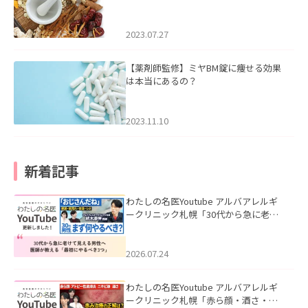
2023.07.27
【薬剤師監修】ミヤBM錠に痩せる効果
は本当にあるの？
2023.11.10
新着記事
わたしの名医Youtube アルバアレルギ
ークリニック札幌「30代から急に老け
て見える男性へ｜医師が教える「最初
にやるべき3つ」」を公開いたしまし
た。
2026.07.24
わたしの名医Youtube アルバアレルギ
ークリニック札幌「赤ら顔・酒さ・ニ