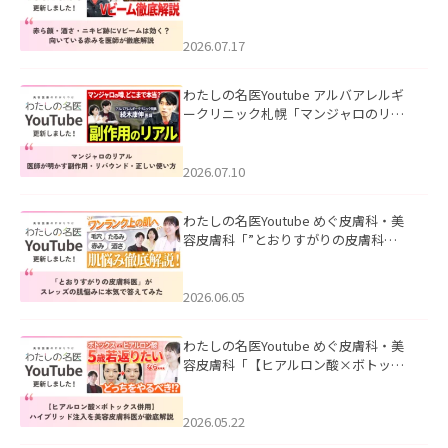
キビ跡にVビームは効く？向いている赤
みを医師が徹底解説」を公開いたしま
した。
2026.07.17
わたしの名医Youtube アルバアレルギ
ークリニック札幌「マンジャロのリア
ル｜医師が明かす副作用・リバウン
ド・正しい使い方」を公開いたしまし
た。
2026.07.10
わたしの名医Youtube めぐ皮膚科・美
容皮膚科「”とおりすがりの皮膚科
医”がスレッズの肌悩みに本気で答えて
みた」を公開いたしました。
2026.06.05
わたしの名医Youtube めぐ皮膚科・美
容皮膚科「【ヒアルロン酸×ボトック
ス併用】ハイブリッド注入を美容皮膚
科医が徹底解説」を公開いたしまし
た。
2026.05.22