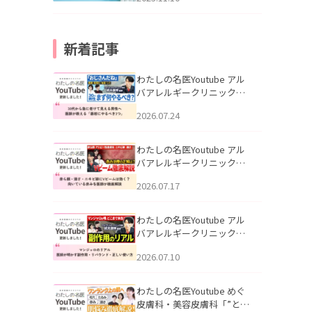
新着記事
わたしの名医Youtube アル
バアレルギークリニック札
幌「30代から急に老けて見
2026.07.24
える男性へ｜医師が教える
「最初にやるべき3つ」」を
公開いたしました。
わたしの名医Youtube アル
バアレルギークリニック札
幌「赤ら顔・酒さ・ニキビ
2026.07.17
跡にVビームは効く？向いて
いる赤みを医師が徹底解
説」を公開いたしました。
わたしの名医Youtube アル
バアレルギークリニック札
幌「マンジャロのリアル｜
2026.07.10
医師が明かす副作用・リバ
ウンド・正しい使い方」を
公開いたしました。
わたしの名医Youtube めぐ
皮膚科・美容皮膚科「”とお