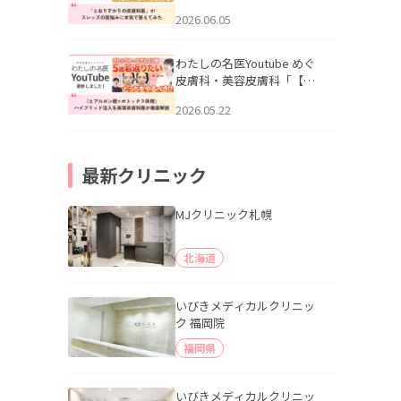
りすがりの皮膚科医”がスレ
2026.06.05
ッズの肌悩みに本気で答え
てみた」を公開いたしまし
た。
わたしの名医Youtube めぐ
皮膚科・美容皮膚科「【ヒ
アルロン酸×ボトックス併
2026.05.22
用】ハイブリッド注入を美
容皮膚科医が徹底解説」を
公開いたしました。
最新クリニック
MJクリニック札幌
北海道
いびきメディカルクリニッ
ク 福岡院
福岡県
いびきメディカルクリニッ