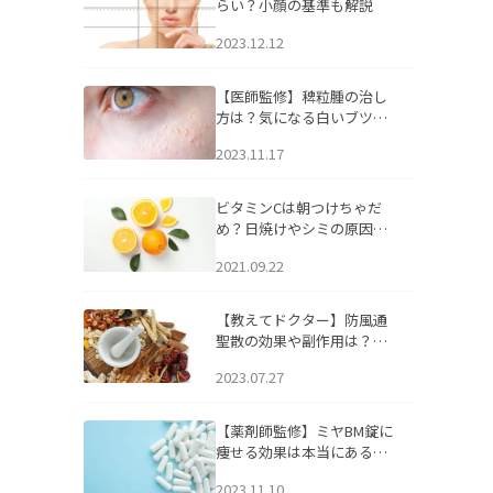
らい？小顔の基準も解説
2023.12.12
【医師監修】稗粒腫の治し
方は？気になる白いブツブ
ツの原因と自宅でできるケ
2023.11.17
アについて
ビタミンCは朝つけちゃだ
め？日焼けやシミの原因に
なるってホント？
2021.09.22
【教えてドクター】防風通
聖散の効果や副作用は？長
期服用は危険なの？
2023.07.27
【薬剤師監修】ミヤBM錠に
痩せる効果は本当にある
の？
2023.11.10