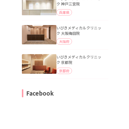
ク 神戸三宮院
兵庫県
いびきメディカルクリニッ
ク 大阪梅田院
大阪府
いびきメディカルクリニッ
ク 京都院
京都府
Facebook