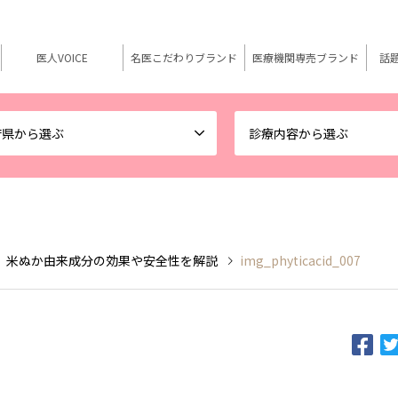
医人VOICE
名医こだわりブランド
医療機関専売ブランド
話
府県から選ぶ
診療内容から選ぶ
 米ぬか由来成分の効果や安全性を解説
img_phyticacid_007