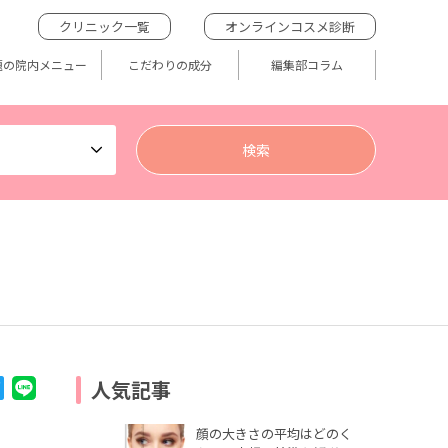
クリニック一覧
オンラインコスメ診断
題の院内メニュー
こだわりの成分
編集部コラム
人気記事
顔の大きさの平均はどのく