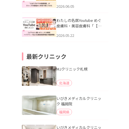
りすがりの皮膚科医”がスレ
2026.06.05
ッズの肌悩みに本気で答え
てみた」を公開いたしまし
た。
わたしの名医Youtube めぐ
皮膚科・美容皮膚科「【ヒ
アルロン酸×ボトックス併
2026.05.22
用】ハイブリッド注入を美
容皮膚科医が徹底解説」を
公開いたしました。
最新クリニック
MJクリニック札幌
北海道
いびきメディカルクリニッ
ク 福岡院
福岡県
いびきメディカルクリニッ