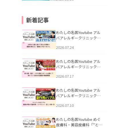
新着記事
わたしの名医Youtube アル
バアレルギークリニック札
幌「30代から急に老けて見
2026.07.24
える男性へ｜医師が教える
「最初にやるべき3つ」」を
公開いたしました。
わたしの名医Youtube アル
バアレルギークリニック札
幌「赤ら顔・酒さ・ニキビ
2026.07.17
跡にVビームは効く？向いて
いる赤みを医師が徹底解
説」を公開いたしました。
わたしの名医Youtube アル
バアレルギークリニック札
幌「マンジャロのリアル｜
2026.07.10
医師が明かす副作用・リバ
ウンド・正しい使い方」を
公開いたしました。
わたしの名医Youtube めぐ
皮膚科・美容皮膚科「”とお