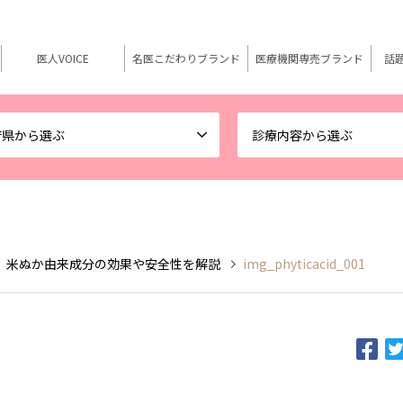
医人VOICE
名医こだわりブランド
医療機関専売ブランド
話
府県から選ぶ
診療内容から選ぶ
 米ぬか由来成分の効果や安全性を解説
img_phyticacid_001