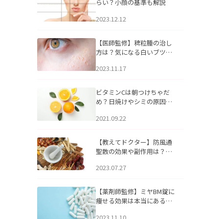
らい？小顔の基準も解説
2023.12.12
【医師監修】稗粒腫の治し
方は？気になる白いブツブ
ツの原因と自宅でできるケ
2023.11.17
アについて
ビタミンCは朝つけちゃだ
め？日焼けやシミの原因に
なるってホント？
2021.09.22
【教えてドクター】防風通
聖散の効果や副作用は？長
期服用は危険なの？
2023.07.27
【薬剤師監修】ミヤBM錠に
痩せる効果は本当にある
の？
2023.11.10