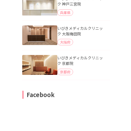
ク 神戸三宮院
兵庫県
いびきメディカルクリニッ
ク 大阪梅田院
大阪府
いびきメディカルクリニッ
ク 京都院
京都府
Facebook