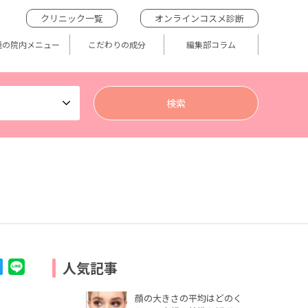
クリニック一覧
オンラインコスメ診断
題の院内メニュー
こだわりの成分
編集部コラム
人気記事
顔の大きさの平均はどのく