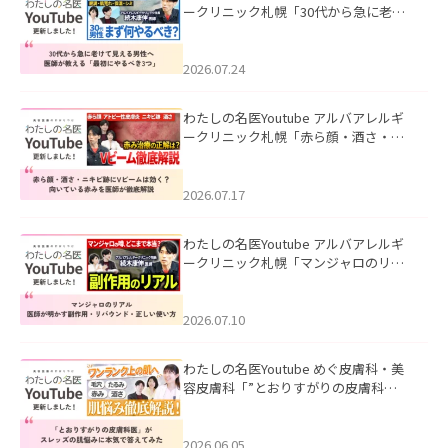
ークリニック札幌「30代から急に老け
て見える男性へ｜医師が教える「最初
にやるべき3つ」」を公開いたしまし
た。
2026.07.24
わたしの名医Youtube アルバアレルギ
ークリニック札幌「赤ら顔・酒さ・ニ
キビ跡にVビームは効く？向いている赤
みを医師が徹底解説」を公開いたしま
した。
2026.07.17
わたしの名医Youtube アルバアレルギ
ークリニック札幌「マンジャロのリア
ル｜医師が明かす副作用・リバウン
ド・正しい使い方」を公開いたしまし
た。
2026.07.10
わたしの名医Youtube めぐ皮膚科・美
容皮膚科「”とおりすがりの皮膚科
医”がスレッズの肌悩みに本気で答えて
みた」を公開いたしました。
2026.06.05