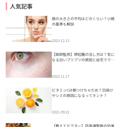
人気記事
顔の大きさの平均はどのくらい？小顔
の基準も解説
2023.12.12
【医師監修】稗粒腫の治し方は？気に
なる白いブツブツの原因と自宅ででき
るケアについて
2023.11.17
ビタミンCは朝つけちゃだめ？日焼け
やシミの原因になるってホント？
2021.09.22
【教えてドクター】防風通聖散の効果