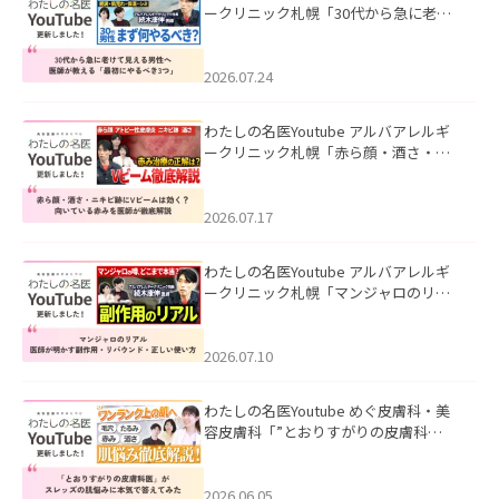
ークリニック札幌「30代から急に老け
て見える男性へ｜医師が教える「最初
にやるべき3つ」」を公開いたしまし
た。
2026.07.24
わたしの名医Youtube アルバアレルギ
ークリニック札幌「赤ら顔・酒さ・ニ
キビ跡にVビームは効く？向いている赤
みを医師が徹底解説」を公開いたしま
した。
2026.07.17
わたしの名医Youtube アルバアレルギ
ークリニック札幌「マンジャロのリア
ル｜医師が明かす副作用・リバウン
ド・正しい使い方」を公開いたしまし
た。
2026.07.10
わたしの名医Youtube めぐ皮膚科・美
容皮膚科「”とおりすがりの皮膚科
医”がスレッズの肌悩みに本気で答えて
みた」を公開いたしました。
2026.06.05