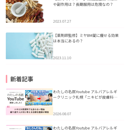
や副作用は？長期服用は危険なの？
2023.07.27
【薬剤師監修】ミヤBM錠に痩せる効果
は本当にあるの？
2023.11.10
新着記事
わたしの名医Youtube アルバアレルギ
ークリニック札幌「ニキビが皮膚科で
も治らない理由｜繰り返す人が次に考
える治療を医師が解説」を公開いたし
ました。
2026.08.07
わたしの名医Youtube アルバアレルギ