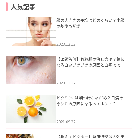
人気記事
顔の大きさの平均はどのくらい？小顔
の基準も解説
2023.12.12
【医師監修】稗粒腫の治し方は？気に
なる白いブツブツの原因と自宅ででき
るケアについて
2023.11.17
ビタミンCは朝つけちゃだめ？日焼け
やシミの原因になるってホント？
2021.09.22
【教えてドクター】防風通聖散の効果