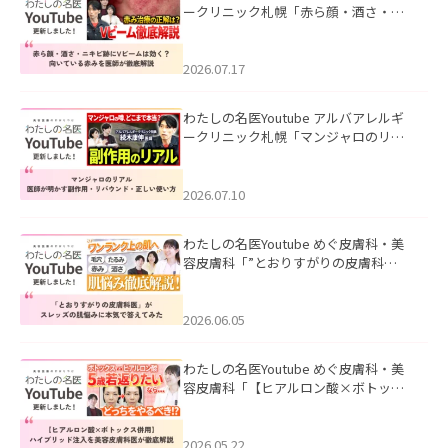
ークリニック札幌「赤ら顔・酒さ・ニ
キビ跡にVビームは効く？向いている赤
みを医師が徹底解説」を公開いたしま
した。
2026.07.17
わたしの名医Youtube アルバアレルギ
ークリニック札幌「マンジャロのリア
ル｜医師が明かす副作用・リバウン
ド・正しい使い方」を公開いたしまし
た。
2026.07.10
わたしの名医Youtube めぐ皮膚科・美
容皮膚科「”とおりすがりの皮膚科
医”がスレッズの肌悩みに本気で答えて
みた」を公開いたしました。
2026.06.05
わたしの名医Youtube めぐ皮膚科・美
容皮膚科「【ヒアルロン酸×ボトック
ス併用】ハイブリッド注入を美容皮膚
科医が徹底解説」を公開いたしまし
た。
2026.05.22