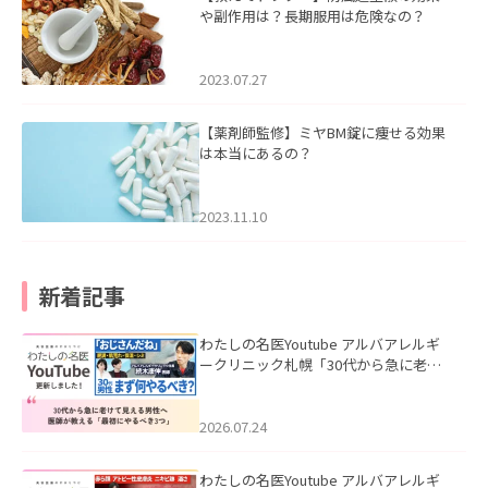
や副作用は？長期服用は危険なの？
2023.07.27
【薬剤師監修】ミヤBM錠に痩せる効果
は本当にあるの？
2023.11.10
新着記事
わたしの名医Youtube アルバアレルギ
ークリニック札幌「30代から急に老け
て見える男性へ｜医師が教える「最初
にやるべき3つ」」を公開いたしまし
た。
2026.07.24
わたしの名医Youtube アルバアレルギ