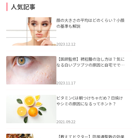
人気記事
顔の大きさの平均はどのくらい？小顔
の基準も解説
2023.12.12
【医師監修】稗粒腫の治し方は？気に
なる白いブツブツの原因と自宅ででき
るケアについて
2023.11.17
ビタミンCは朝つけちゃだめ？日焼け
やシミの原因になるってホント？
2021.09.22
【教えてドクター】防風通聖散の効果