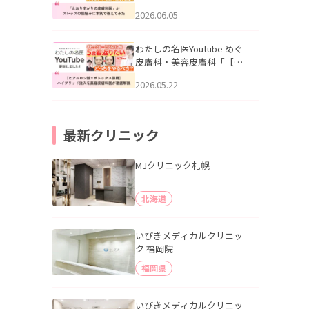
りすがりの皮膚科医”がスレ
2026.06.05
ッズの肌悩みに本気で答え
てみた」を公開いたしまし
た。
わたしの名医Youtube めぐ
皮膚科・美容皮膚科「【ヒ
アルロン酸×ボトックス併
2026.05.22
用】ハイブリッド注入を美
容皮膚科医が徹底解説」を
公開いたしました。
最新クリニック
MJクリニック札幌
北海道
いびきメディカルクリニッ
ク 福岡院
福岡県
いびきメディカルクリニッ