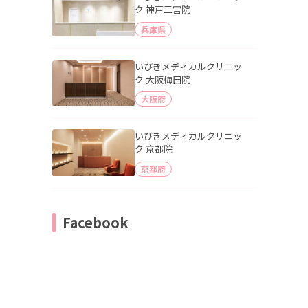
ク 神戸三宮院
兵庫県
いびきメディカルクリニッ
ク 大阪梅田院
大阪府
いびきメディカルクリニッ
ク 京都院
京都府
Facebook