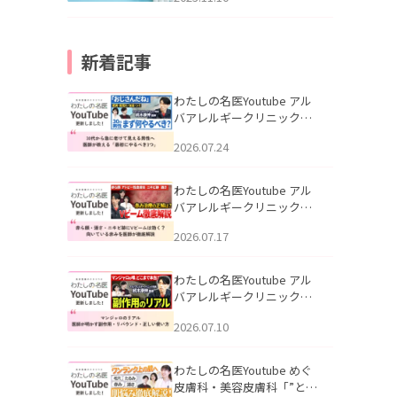
新着記事
わたしの名医Youtube アル
バアレルギークリニック札
幌「30代から急に老けて見
2026.07.24
える男性へ｜医師が教える
「最初にやるべき3つ」」を
公開いたしました。
わたしの名医Youtube アル
バアレルギークリニック札
幌「赤ら顔・酒さ・ニキビ
2026.07.17
跡にVビームは効く？向いて
いる赤みを医師が徹底解
説」を公開いたしました。
わたしの名医Youtube アル
バアレルギークリニック札
幌「マンジャロのリアル｜
2026.07.10
医師が明かす副作用・リバ
ウンド・正しい使い方」を
公開いたしました。
わたしの名医Youtube めぐ
皮膚科・美容皮膚科「”とお