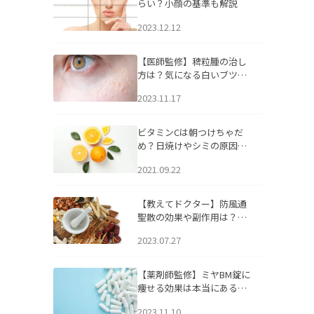
らい？小顔の基準も解説
2023.12.12
【医師監修】稗粒腫の治し
方は？気になる白いブツブ
ツの原因と自宅でできるケ
2023.11.17
アについて
ビタミンCは朝つけちゃだ
め？日焼けやシミの原因に
なるってホント？
2021.09.22
【教えてドクター】防風通
聖散の効果や副作用は？長
期服用は危険なの？
2023.07.27
【薬剤師監修】ミヤBM錠に
痩せる効果は本当にある
の？
2023.11.10